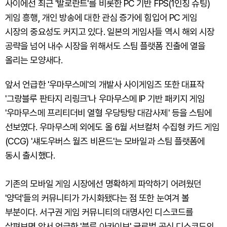
사이에선 최근 '발로란트'를 비롯한 PC 기반 FPS(1인칭 슈팅)
게임 흥행, 개인 방송에 대한 관심 증가에 힘입어 PC 게임
시장의 중요성도 커지고 있다. 일본의 게임사들 역시 해외 시장
공략을 넘어 내수 시장을 위해서도 스팀 플랫폼 진출에 열을
올리는 모양새다.
앞서 언급한 '우마무스메'의 개발사 사이게임즈 또한 대표작
'그랑블루 판타지 리링크'나 우마무스메 IP 기반 패키지 게임
'우마무스메 프리티더비 열혈 우당탕탕 대감사제' 등을 스팀에
선보였다. 우마무스메 외에도 올 6월 서브컬처 수집형 카드 게임
(CCG) '섀도우버스 월즈 비욘드'는 모바일과 스팀 플랫폼에
동시 출시했다.
기존의 모바일 게임 시장에선 명확하게 파악하기 어려웠던
'양덕'들의 커뮤니티가 가시화됐다는 점 또한 눈여겨 볼
부분이다. 서구권 게임 커뮤니티의 대명사인 디스코드를
살펴보면 앞서 언급한 '블루 아카이브' 글로벌 공식 디스코드의