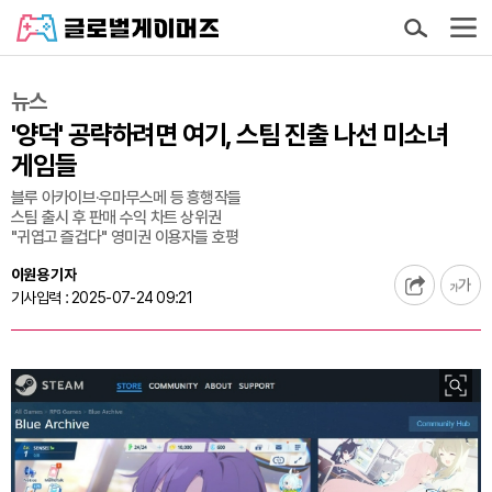
뉴스
'양덕' 공략하려면 여기, 스팀 진출 나선 미소녀
게임들
블루 아카이브·우마무스메 등 흥행작들
스팀 출시 후 판매 수익 차트 상위권
"귀엽고 즐겁다" 영미권 이용자들 호평
이원용 기자
기사입력 : 2025-07-24 09:21