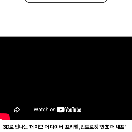
3D로 만나는 '데이브 더 다이버' 프리퀄, 민트로켓 '반쵸 더 셰프'