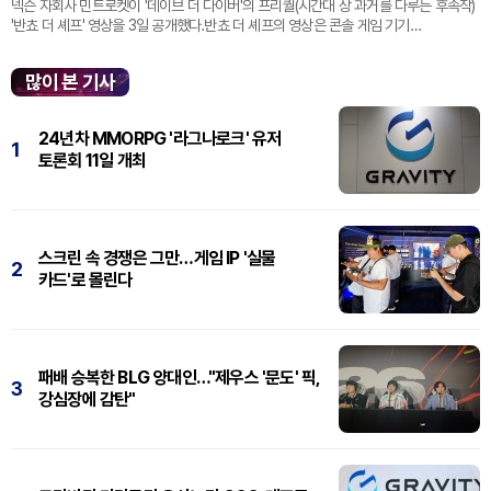
넥슨 자회사 민트로켓이 '데이브 더 다이버'의 프리퀄(시간대 상 과거를 다루는 후속작)
'반쵸 더 셰프' 영상을 3일 공개했다.반쵸 더 셰프의 영상은 콘솔 게임 기기
'플레이스테이션' 신작 쇼케이스 '스테이트 오브 플레이' 중 최초로 공...
많이 본 기사
24년차 MMORPG '라그나로크' 유저
1
토론회 11일 개최
스크린 속 경쟁은 그만…게임 IP '실물
2
카드'로 몰린다
패배 승복한 BLG 양대인…"제우스 '문도' 픽,
3
강심장에 감탄"