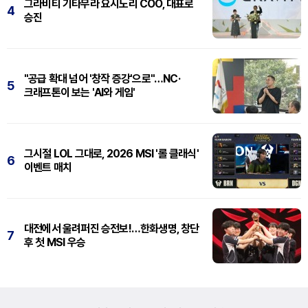
그라비티 기타무라 요시노리 COO, 대표로
4
승진
"공급 확대 넘어 '창작 증강'으로"…NC·
5
크래프톤이 보는 'AI와 게임'
그시절 LOL 그대로, 2026 MSI '롤 클래식'
6
이벤트 매치
대전에서 울려퍼진 승전보!…한화생명, 창단
7
후 첫 MSI 우승