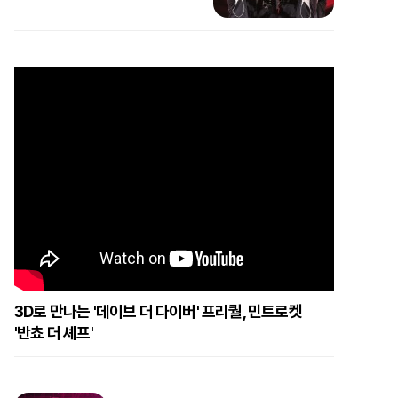
3D로 만나는 '데이브 더 다이버' 프리퀄, 민트로켓
'반쵸 더 셰프'