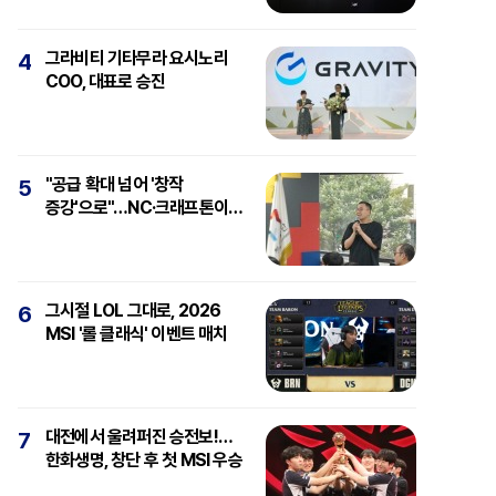
그라비티 기타무라 요시노리
4
COO, 대표로 승진
"공급 확대 넘어 '창작
5
증강'으로"…NC·크래프톤이
보는 'AI와 게임'
그시절 LOL 그대로, 2026
6
MSI '롤 클래식' 이벤트 매치
대전에서 울려퍼진 승전보!…
7
한화생명, 창단 후 첫 MSI 우승