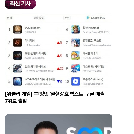
최신 기사
[위클리 게임] 中 킹넷 '열혈강호 넥스트' 구글 매출
7위로 출발