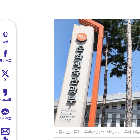
0
공유
페이스북
X
카오스토리
카카오톡
세종시 소재 문화체육관광부 청사 전경. 사진=문화체육
메일