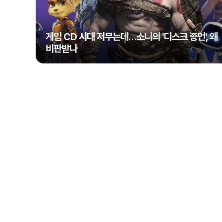
게임 CD 시대 저무는데…소니의 '디스크 종언', 왜
비판받나