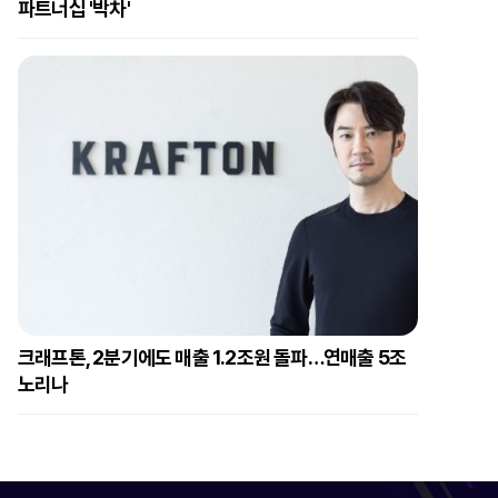
파트너십 '박차'
크래프톤, 2분기에도 매출 1.2조원 돌파…연매출 5조
노리나