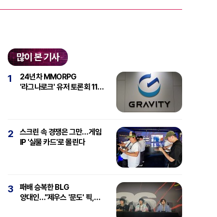
많이 본 기사
24년차 MMORPG
1
'라그나로크' 유저 토론회 11일
개최
스크린 속 경쟁은 그만…게임
2
IP '실물 카드'로 몰린다
패배 승복한 BLG
3
양대인…"제우스 '문도' 픽,
강심장에 감탄"