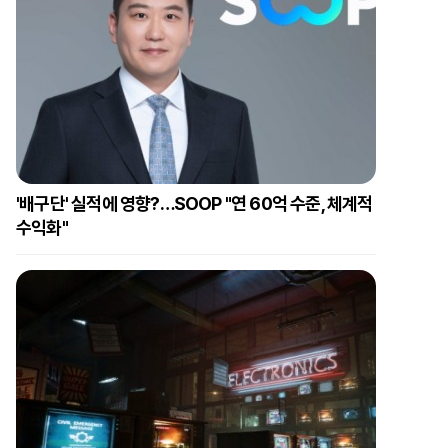
'배구단' 실적에 영향?…SOOP "연 60억 수준, 체계적
수익화"