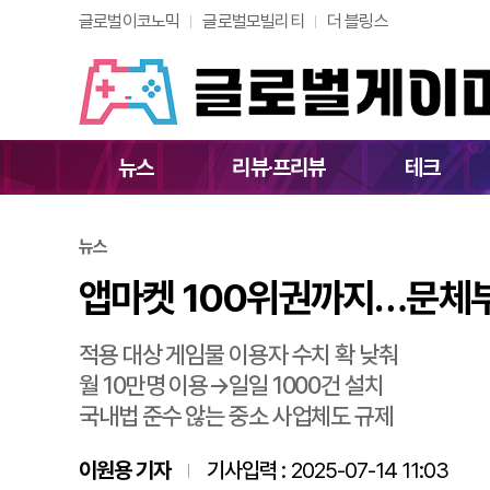
글로벌이코노믹
글로벌모빌리티
더 블링스
앱마켓 100위권까지
뉴스
리뷰·프리뷰
테크
뉴스
앱마켓 100위권까지…문체부,
적용 대상 게임물 이용자 수치 확 낮춰
월 10만명 이용→일일 1000건 설치
국내법 준수 않는 중소 사업체도 규제
이원용 기자
기사입력 :
2025-07-14 11:03