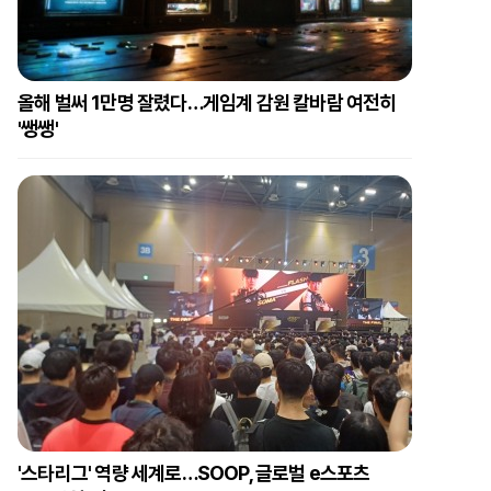
올해 벌써 1만명 잘렸다…게임계 감원 칼바람 여전히
'쌩쌩'
'스타리그' 역량 세계로…SOOP, 글로벌 e스포츠