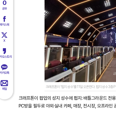
0
공유
페이스북
X
카오스토리
카카오톡
크래프톤이 '펍지 성수'를 11일 오픈한다. 펍지 성수 3층 
메일
크래프톤이 팝업의 성지 성수에 펍지: 배틀그라운드 전용 문
PC방을 필두로 야외·실내 카페, 매장, 전시장, 오프라