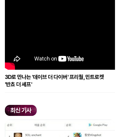
3D로 만나는 '데이브 더 다이버' 프리퀄, 민트로켓
'반쵸 더 셰프'
최신 기사