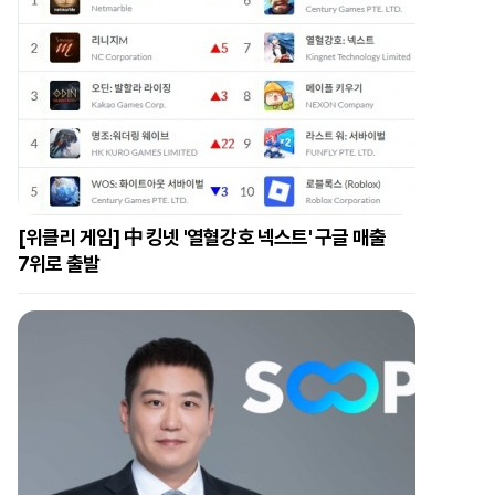
[위클리 게임] 中 킹넷 '열혈강호 넥스트' 구글 매출
7위로 출발