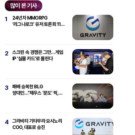
많이 본 기사
24년차 MMORPG
1
'라그나로크' 유저 토론회 11일
개최
스크린 속 경쟁은 그만…게임
2
IP '실물 카드'로 몰린다
패배 승복한 BLG
3
양대인…"제우스 '문도' 픽,
강심장에 감탄"
그라비티 기타무라 요시노리
4
COO, 대표로 승진