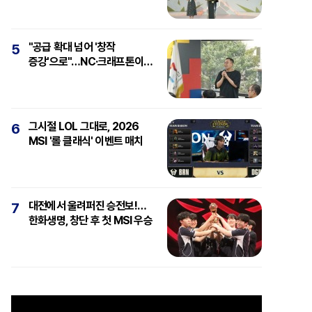
"공급 확대 넘어 '창작
5
증강'으로"…NC·크래프톤이
보는 'AI와 게임'
그시절 LOL 그대로, 2026
6
MSI '롤 클래식' 이벤트 매치
대전에서 울려퍼진 승전보!…
7
한화생명, 창단 후 첫 MSI 우승