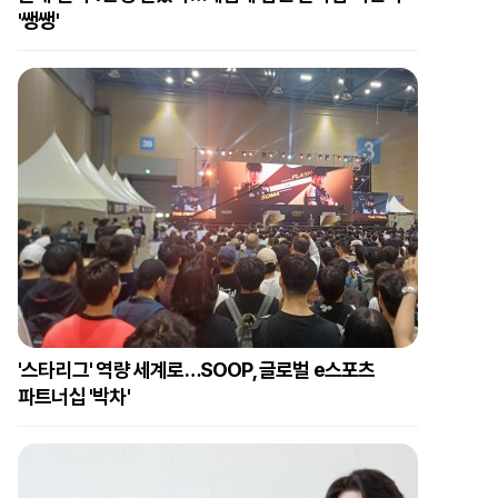
'쌩쌩'
'스타리그' 역량 세계로…SOOP, 글로벌 e스포츠
파트너십 '박차'