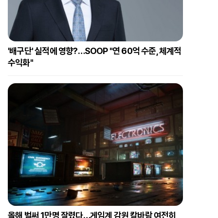
'배구단' 실적에 영향?…SOOP "연 60억 수준, 체계적
수익화"
올해 벌써 1만명 잘렸다…게임계 감원 칼바람 여전히