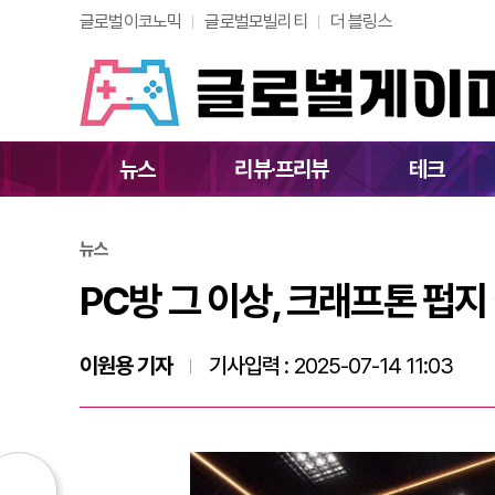
글로벌이코노믹
글로벌모빌리티
더 블링스
PC방 그 이상, 크래
뉴스
리뷰·프리뷰
테크
뉴스
PC방 그 이상, 크래프톤 펍지
이원용 기자
기사입력 :
2025-07-14 11:03