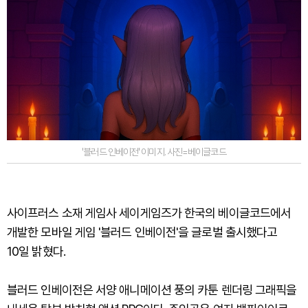
'블러드 인베이전' 이미지. 사진=베이글코드
사이프러스 소재 게임사 세이게임즈가 한국의 베이글코드에서
개발한 모바일 게임 '블러드 인베이전'을 글로벌 출시했다고
10일 밝혔다.
블러드 인베이전은 서양 애니메이션 풍의 카툰 렌더링 그래픽을