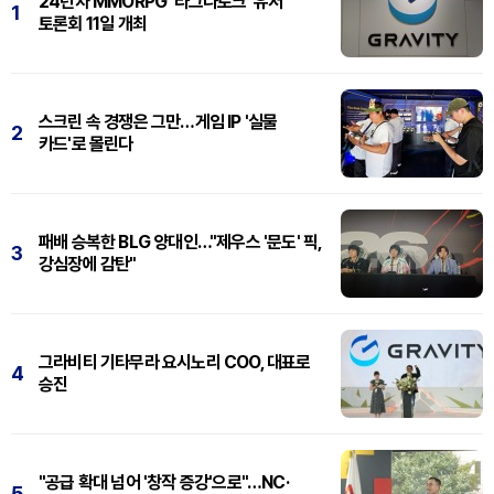
24년차 MMORPG '라그나로크' 유저
1
토론회 11일 개최
스크린 속 경쟁은 그만…게임 IP '실물
2
카드'로 몰린다
패배 승복한 BLG 양대인…"제우스 '문도' 픽,
3
강심장에 감탄"
그라비티 기타무라 요시노리 COO, 대표로
4
승진
"공급 확대 넘어 '창작 증강'으로"…NC·
5