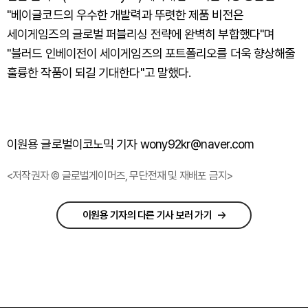
"베이글코드의 우수한 개발력과 뚜렷한 제품 비전은
세이게임즈의 글로벌 퍼블리싱 전략에 완벽히 부합했다"며
"블러드 인베이전이 세이게임즈의 포트폴리오를 더욱 향상해줄
훌륭한 작품이 되길 기대한다"고 말했다.
이원용 글로벌이코노믹 기자 wony92kr@naver.com
<저작권자 © 글로벌게이머즈, 무단전재 및 재배포 금지>
이원용 기자의 다른 기사 보러 가기