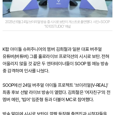
2025년 6월 24일 브이리얼 방송 중 시시로 보탄이 게스트로 출연했다. 사진=SOOP
'1010STUDIO' 채널
K팝 아이돌 슈퍼주니어의 멤버 김희철과 일본 대표 버추얼
유튜버(버튜버) 그룹 홀로라이브 프로덕션의 시시로 보탄. 전혀
어울리지 않을 것 같은 두 엔터테이너들이 SOOP 웹 예능 방송
중 감격하며 인사를 나눴다.
SOOP에선 24일 버추얼 아이돌 프로젝트 '브이리얼(V-REAL)'
최종 후보 선발 라이브 방송이 열렸다. 김희철은 '여자친구'의 전
멤버 예린, '빕어' 임준형 등과 더불어 MC로 참여했다.
방송 말미에 시시로 보탄이 깜짝 등장해 출연진과 시청자들을