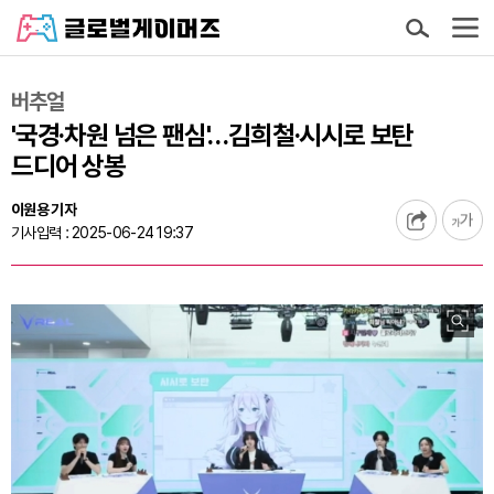
버추얼
'국경·차원 넘은 팬심'…김희철·시시로 보탄
드디어 상봉
이원용 기자
기사입력 : 2025-06-24 19:37