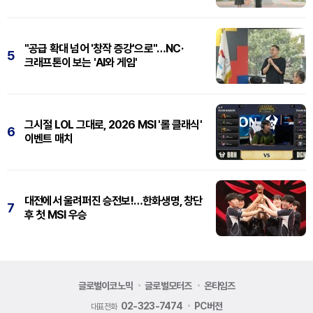
"공급 확대 넘어 '창작 증강'으로"…NC·
5
크래프톤이 보는 'AI와 게임'
그시절 LOL 그대로, 2026 MSI '롤 클래식'
6
이벤트 매치
대전에서 울려퍼진 승전보!…한화생명, 창단
7
후 첫 MSI 우승
글로벌이코노믹
글로벌모터즈
온타임즈
02-323-7474
PC버전
대표전화