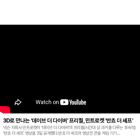
3D로 만나는 '데이브 더 다이버' 프리퀄, 민트로켓 '반쵸 더 셰프'
넥슨 자회사 민트로켓이 '데이브 더 다이버'의 프리퀄(시간대 상 과거를 다루는 후속작)
'반쵸 더 셰프' 영상을 3일 공개했다.반쵸 더 셰프의 영상은 콘솔 게임 기기
'플레이스테이션' 신작 쇼케이스 '스테이트 오브 플레이' 중 최초로 공...