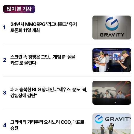
많이 본 기사
24년차 MMORPG '라그나로크' 유저
1
토론회 11일 개최
스크린 속 경쟁은 그만…게임 IP '실물
2
카드'로 몰린다
패배 승복한 BLG 양대인…"제우스 '문도' 픽,
3
강심장에 감탄"
그라비티 기타무라 요시노리 COO, 대표로
4
승진