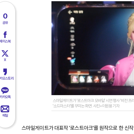
0
공유
페이스북
X
카오스토리
카카오톡
스마일게이트가 '로스트아크 모바일' 시연 행사 '비전 프
'소드마스터'를 꾸미는 화면. 사진=이원용 기자
메일
스마일게이트가 대표작 '로스트아크'를 원작으로 한 신작 