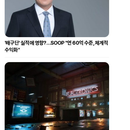
'배구단' 실적에 영향?…SOOP "연 60억 수준, 체계적
수익화"