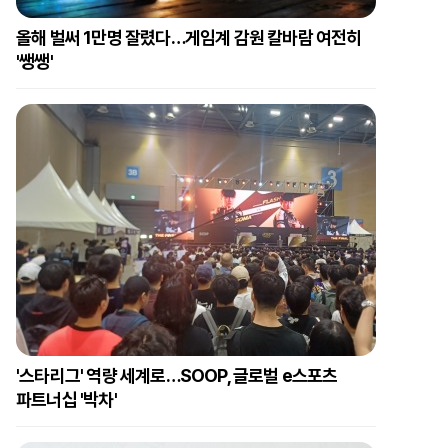
올해 벌써 1만명 잘렸다…게임계 감원 칼바람 여전히
'쌩쌩'
'스타리그' 역량 세계로…SOOP, 글로벌 e스포츠
파트너십 '박차'