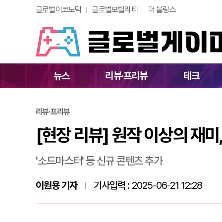
글로벌이코노믹
글로벌모빌리티
더 블링스
[현장 리뷰] 원작 
뉴스
리뷰·프리뷰
테크
리뷰·프리뷰
[현장 리뷰] 원작 이상의 재미
'소드마스터' 등 신규 콘텐츠 추가
이원용 기자
기사입력 :
2025-06-21 12:28