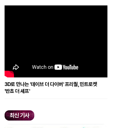
3D로 만나는 '데이브 더 다이버' 프리퀄, 민트로켓
'반쵸 더 셰프'
최신 기사