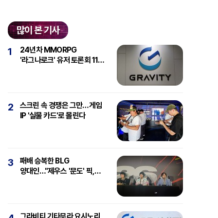
많이 본 기사
24년차 MMORPG
1
'라그나로크' 유저 토론회 11일
개최
스크린 속 경쟁은 그만…게임
2
IP '실물 카드'로 몰린다
패배 승복한 BLG
3
양대인…"제우스 '문도' 픽,
강심장에 감탄"
그라비티 기타무라 요시노리