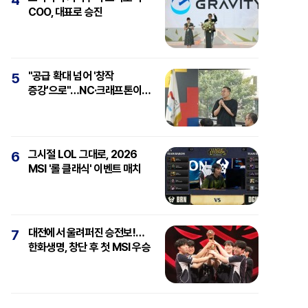
4
COO, 대표로 승진
"공급 확대 넘어 '창작
5
증강'으로"…NC·크래프톤이
보는 'AI와 게임'
그시절 LOL 그대로, 2026
6
MSI '롤 클래식' 이벤트 매치
대전에서 울려퍼진 승전보!…
7
한화생명, 창단 후 첫 MSI 우승