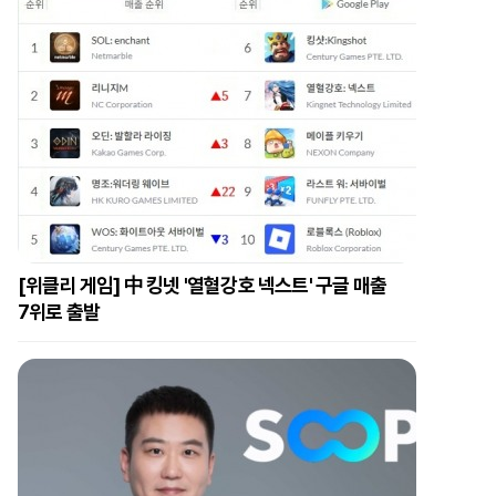
[위클리 게임] 中 킹넷 '열혈강호 넥스트' 구글 매출
7위로 출발