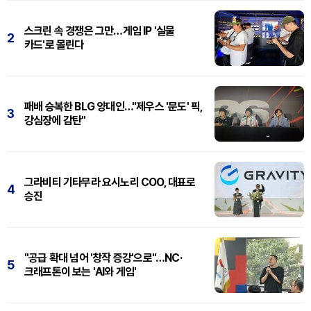
스크린 속 경쟁은 그만…게임 IP '실물
2
카드'로 몰린다
패배 승복한 BLG 양대인…"제우스 '문도' 픽,
3
강심장에 감탄"
그라비티 기타무라 요시노리 COO, 대표로
4
승진
"공급 확대 넘어 '창작 증강'으로"…NC·
5
크래프톤이 보는 'AI와 게임'