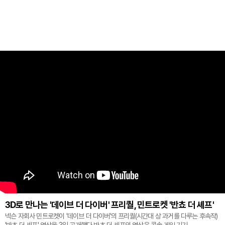
3D로 만나는 '데이브 더 다이버' 프리퀄, 민트로켓 '반쵸 더 셰프'
넥슨 자회사 민트로켓이 '데이브 더 다이버'의 프리퀄(시간대 상 과거를 다루는 후속작)