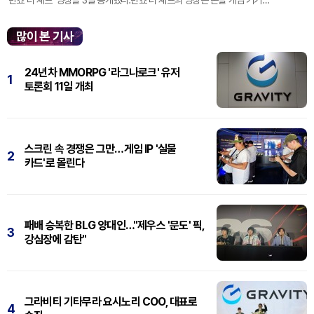
'반쵸 더 셰프' 영상을 3일 공개했다.반쵸 더 셰프의 영상은 콘솔 게임 기기
'플레이스테이션' 신작 쇼케이스 '스테이트 오브 플레이' 중 최초로 공...
많이 본 기사
24년차 MMORPG '라그나로크' 유저
1
토론회 11일 개최
스크린 속 경쟁은 그만…게임 IP '실물
2
카드'로 몰린다
패배 승복한 BLG 양대인…"제우스 '문도' 픽,
3
강심장에 감탄"
그라비티 기타무라 요시노리 COO, 대표로
4