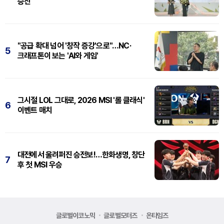
승진
"공급 확대 넘어 '창작 증강'으로"…NC·
5
크래프톤이 보는 'AI와 게임'
그시절 LOL 그대로, 2026 MSI '롤 클래식'
6
이벤트 매치
대전에서 울려퍼진 승전보!…한화생명, 창단
7
후 첫 MSI 우승
글로벌이코노믹
글로벌모터즈
온타임즈