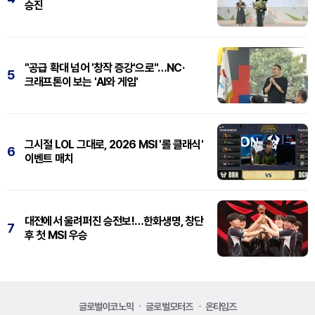
승진
"공급 확대 넘어 '창작 증강'으로"…NC·
5
크래프톤이 보는 'AI와 게임'
그시절 LOL 그대로, 2026 MSI '롤 클래식'
6
이벤트 매치
대전에서 울려퍼진 승전보!…한화생명, 창단
7
후 첫 MSI 우승
글로벌이코노믹
글로벌모터즈
온타임즈