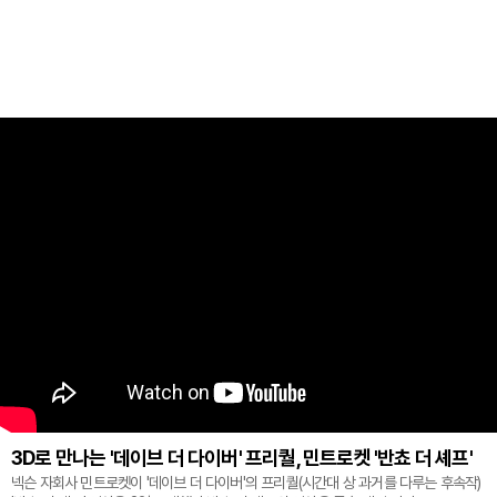
3D로 만나는 '데이브 더 다이버' 프리퀄, 민트로켓 '반쵸 더 셰프'
넥슨 자회사 민트로켓이 '데이브 더 다이버'의 프리퀄(시간대 상 과거를 다루는 후속작)