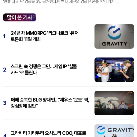
'반쵸 더 셰프' 영상을 3일 공개했다.반쵸 더 셰프의 영상은 콘솔 게임 기기
'플레이스테이션' 신작 쇼케이스 '스테이트 오브 플레이' 중 최초로 공...
많이 본 기사
24년차 MMORPG '라그나로크' 유저
1
토론회 11일 개최
스크린 속 경쟁은 그만…게임 IP '실물
2
카드'로 몰린다
패배 승복한 BLG 양대인…"제우스 '문도' 픽,
3
강심장에 감탄"
그라비티 기타무라 요시노리 COO, 대표로
4