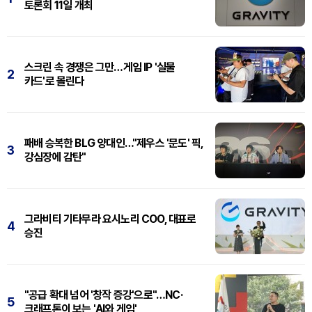
토론회 11일 개최
스크린 속 경쟁은 그만…게임 IP '실물
2
카드'로 몰린다
패배 승복한 BLG 양대인…"제우스 '문도' 픽,
3
강심장에 감탄"
그라비티 기타무라 요시노리 COO, 대표로
4
승진
"공급 확대 넘어 '창작 증강'으로"…NC·
5
크래프톤이 보는 'AI와 게임'