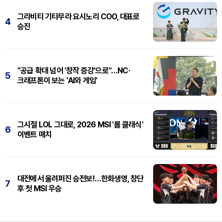
그라비티 기타무라 요시노리 COO, 대표로
4
승진
"공급 확대 넘어 '창작 증강'으로"…NC·
5
크래프톤이 보는 'AI와 게임'
그시절 LOL 그대로, 2026 MSI '롤 클래식'
6
이벤트 매치
대전에서 울려퍼진 승전보!…한화생명, 창단
7
후 첫 MSI 우승