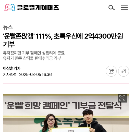
뉴스
'운빨존많겜' 111%, 초록우산에 2억4300만원
기부
유저참여형 기부 캠페인 성황리에 종료
유저가 만든 창작물 판매수익금 기부
이상훈 기자
기사입력 : 2025-03-05 16:36