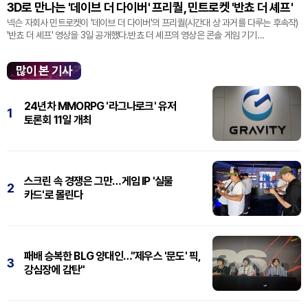
3D로 만나는 '데이브 더 다이버' 프리퀄, 민트로켓 '반쵸 더 셰프'
넥슨 자회사 민트로켓이 '데이브 더 다이버'의 프리퀄(시간대 상 과거를 다루는 후속작)
'반쵸 더 셰프' 영상을 3일 공개했다.반쵸 더 셰프의 영상은 콘솔 게임 기기
'플레이스테이션' 신작 쇼케이스 '스테이트 오브 플레이' 중 최초로 공...
많이 본 기사
24년차 MMORPG '라그나로크' 유저
1
토론회 11일 개최
스크린 속 경쟁은 그만…게임 IP '실물
2
카드'로 몰린다
패배 승복한 BLG 양대인…"제우스 '문도' 픽,
3
강심장에 감탄"