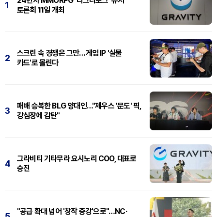
24년차 MMORPG '라그나로크' 유저
1
토론회 11일 개최
스크린 속 경쟁은 그만…게임 IP '실물
2
카드'로 몰린다
패배 승복한 BLG 양대인…"제우스 '문도' 픽,
3
강심장에 감탄"
그라비티 기타무라 요시노리 COO, 대표로
4
승진
"공급 확대 넘어 '창작 증강'으로"…NC·
5