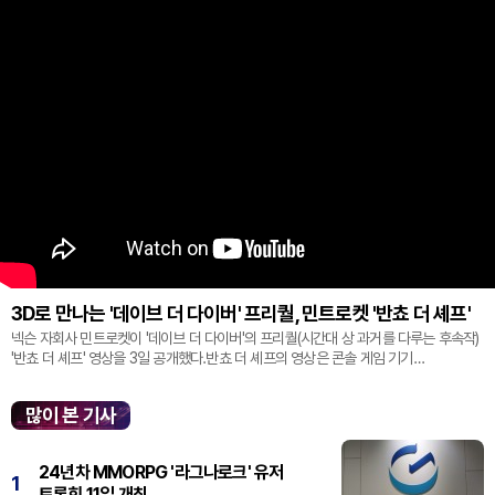
3D로 만나는 '데이브 더 다이버' 프리퀄, 민트로켓 '반쵸 더 셰프'
넥슨 자회사 민트로켓이 '데이브 더 다이버'의 프리퀄(시간대 상 과거를 다루는 후속작)
'반쵸 더 셰프' 영상을 3일 공개했다.반쵸 더 셰프의 영상은 콘솔 게임 기기
'플레이스테이션' 신작 쇼케이스 '스테이트 오브 플레이' 중 최초로 공...
많이 본 기사
24년차 MMORPG '라그나로크' 유저
1
토론회 11일 개최