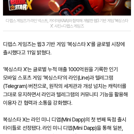
디랩스 게임즈가 라인 넥스트, 카이아(KAIA)와 협력해 개발한 웹3 기반 게임 '복싱스타
X'. 사진=디랩스 게임즈
디랩스 게임즈는 웹3 기반 게임 '복싱스타 X'를 글로벌 시장에
출시했다고 11일 밝혔다.
'복싱스타 X'는 글로벌 누적 매출 1000억원을 기록한 인기
모바일 스포츠 게임 '복싱스타'의 라인(Line)과 텔레그램
(Telegram) 버전으로, 원작의 세계관과 개성 넘치는 캐릭터를
그대로 유지하면서 라인과 텔레그램의 커뮤니티 기능을 활용해
이용자 간 협력과 소통을 강화했다.
복싱스타 X는 라인 미니 디앱(Mini Dapp)의 첫 번째 독점 출시
타이틀로 선정됐다. 라인 미니 디앱(Mini Dapp)을 통해 일본,