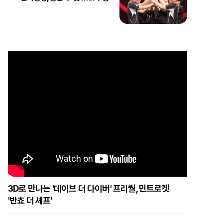
3D로 만나는 '데이브 더 다이버' 프리퀄, 민트로켓
'반쵸 더 셰프'