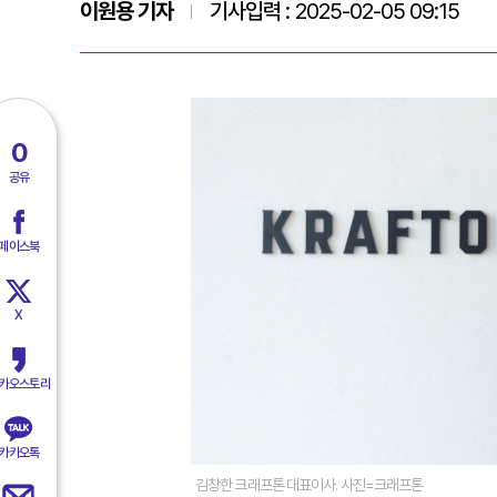
이원용 기자
기사입력 :
2025-02-05 09:15
0
공유
페이스북
X
카오스토리
카카오톡
김창한 크래프톤 대표이사. 사진=크래프톤