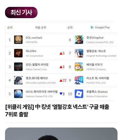
최신 기사
[위클리 게임] 中 킹넷 '열혈강호 넥스트' 구글 매출
7위로 출발