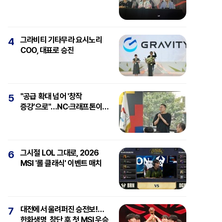
강심장에 감탄"
그라비티 기타무라 요시노리
4
COO, 대표로 승진
"공급 확대 넘어 '창작
5
증강'으로"…NC·크래프톤이
보는 'AI와 게임'
그시절 LOL 그대로, 2026
6
MSI '롤 클래식' 이벤트 매치
대전에서 울려퍼진 승전보!…
7
한화생명, 창단 후 첫 MSI 우승