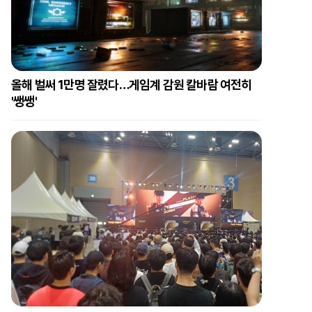
올해 벌써 1만명 잘렸다…게임계 감원 칼바람 여전히
'쌩쌩'