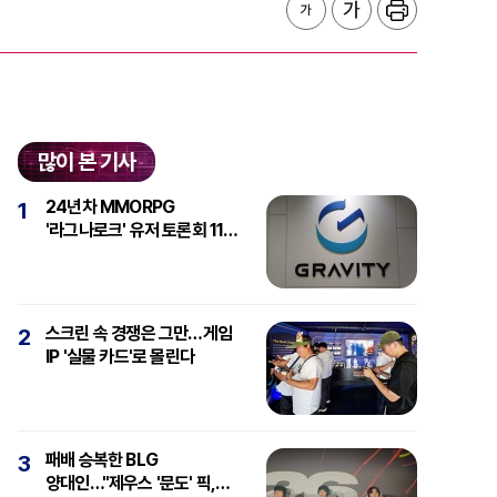
많이 본 기사
24년차 MMORPG
1
'라그나로크' 유저 토론회 11일
개최
스크린 속 경쟁은 그만…게임
2
IP '실물 카드'로 몰린다
패배 승복한 BLG
3
양대인…"제우스 '문도' 픽,