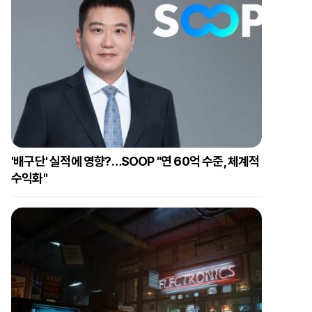
'배구단' 실적에 영향?…SOOP "연 60억 수준, 체계적
수익화"