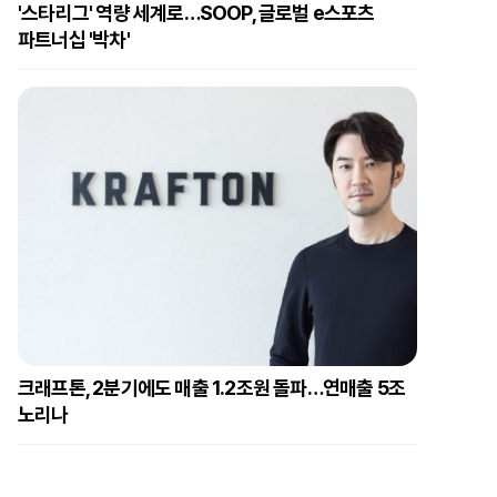
'스타리그' 역량 세계로…SOOP, 글로벌 e스포츠
파트너십 '박차'
크래프톤, 2분기에도 매출 1.2조원 돌파…연매출 5조
노리나