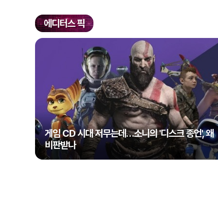
에디터스 픽
게임 CD 시대 저무는데…소니의 '디스크 종언', 왜
비판받나