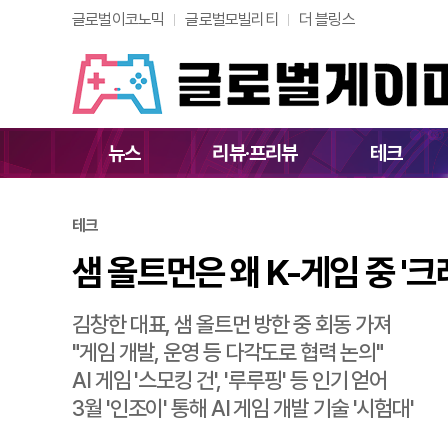
글로벌이코노믹
글로벌모빌리티
더 블링스
샘 올트먼은 왜 K-게
뉴스
리뷰·프리뷰
테크
테크
샘 올트먼은 왜 K-게임 중 '
김창한 대표, 샘 올트먼 방한 중 회동 가져
"게임 개발, 운영 등 다각도로 협력 논의"
AI 게임 '스모킹 건', '루루핑' 등 인기 얻어
3월 '인조이' 통해 AI 게임 개발 기술 '시험대'