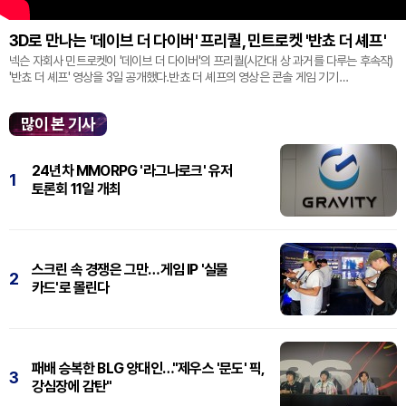
3D로 만나는 '데이브 더 다이버' 프리퀄, 민트로켓 '반쵸 더 셰프'
넥슨 자회사 민트로켓이 '데이브 더 다이버'의 프리퀄(시간대 상 과거를 다루는 후속작)
'반쵸 더 셰프' 영상을 3일 공개했다.반쵸 더 셰프의 영상은 콘솔 게임 기기
'플레이스테이션' 신작 쇼케이스 '스테이트 오브 플레이' 중 최초로 공...
많이 본 기사
24년차 MMORPG '라그나로크' 유저
1
토론회 11일 개최
스크린 속 경쟁은 그만…게임 IP '실물
2
카드'로 몰린다
패배 승복한 BLG 양대인…"제우스 '문도' 픽,
3
강심장에 감탄"