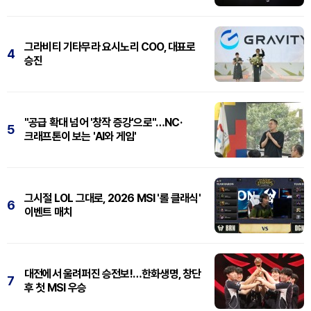
그라비티 기타무라 요시노리 COO, 대표로
4
승진
"공급 확대 넘어 '창작 증강'으로"…NC·
5
크래프톤이 보는 'AI와 게임'
그시절 LOL 그대로, 2026 MSI '롤 클래식'
6
이벤트 매치
대전에서 울려퍼진 승전보!…한화생명, 창단
7
후 첫 MSI 우승