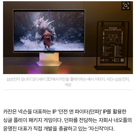
삼성전자 모니터 '오디세이 3D'에서 카잔을 플레이하는 예시 이미지. 사진=삼성전자,
넥슨
카잔은 넥슨을 대표하는 IP '던전 앤 파이터(던파)' IP를 활용한
싱글 플레이 패키지 게임이다. 던파를 전담하는 자회사 네오플의
윤명진 대표가 직접 개발을 총괄하고 있는 '자신작'이다.