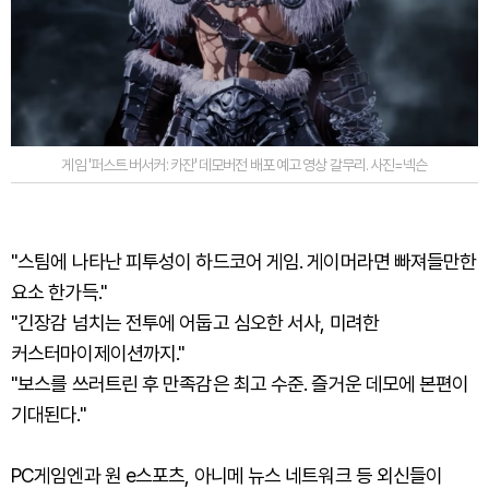
게임 '퍼스트 버서커: 카잔' 데모버전 배포 예고 영상 갈무리. 사진=넥슨
"스팀에 나타난 피투성이 하드코어 게임. 게이머라면 빠져들만한
요소 한가득."
"긴장감 넘치는 전투에 어둡고 심오한 서사, 미려한
커스터마이제이션까지."
"보스를 쓰러트린 후 만족감은 최고 수준. 즐거운 데모에 본편이
기대된다."
PC게임엔과 원 e스포츠, 아니메 뉴스 네트워크 등 외신들이