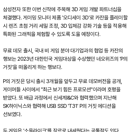
삼성전자 또한 이번 신작에 주목해 3D 게임 개발 파트너십을
체결했다. 게이밍 모니터 제품 '오디세이 3D'로 카잔을 플레이할
시 렌즈 초첨 거리 세밀 조정, 3D 입체감 강화 기술 등을 적용해
특화된 그래픽을 체험할 수 있도록 도울 예정이다.
무료 데모 출시, 국내 비 게임 분야 대기업과의 협업 등 카잔의
행보는 2023년 대한민국 게임대상을 수상했던 네오위즈의 'P의
거짓'을 떠올리게 하는 행보다.
P의 거짓은 당시 출시 3개월을 앞두고 무료 데모버전을 공개,
게이머들 사이에서 "최근 보기 힘든 프로모션"이라며 호평을
받았다. 또 배급 과정에서 신세계I&C와 협력했으며 지난해
SK하이닉스와 협력해 USB SSD 'T31' P의 거짓 에디션을
선보였다.
두 게임은 '소울라이크'를 장르로 내세웠다는 공통점도 있다.