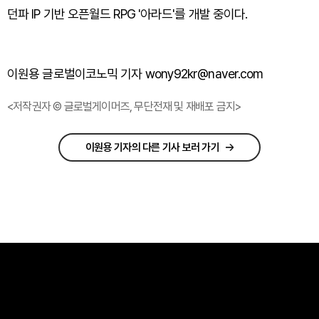
던파 IP 기반 오픈월드 RPG '아라드'를 개발 중이다.
이원용 글로벌이코노믹 기자 wony92kr@naver.com
<저작권자 © 글로벌게이머즈, 무단전재 및 재배포 금지>
이원용 기자의 다른 기사 보러 가기