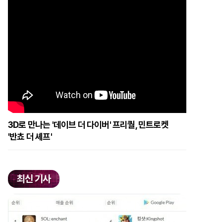
3D로 만나는 '데이브 더 다이버' 프리퀄, 민트로켓
'반쵸 더 셰프'
최신 기사