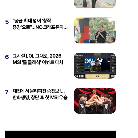
"공급 확대 넘어 '창작
5
증강'으로"…NC·크래프톤이
보는 'AI와 게임'
그시절 LOL 그대로, 2026
6
MSI '롤 클래식' 이벤트 매치
대전에서 울려퍼진 승전보!…
7
한화생명, 창단 후 첫 MSI 우승