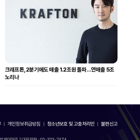
크래프톤, 2분기에도 매출 1.2조원 돌파…연매출 5조
노리나
부
개인정보취급방침
청소년보호 및 고충처리인
불편신고
게이머즈 | 대표전화 : 02-323-7474