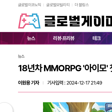
글로벌이코노믹
글로벌모빌리티
더 블링스
18년차 MMORPG 
뉴스
리뷰·프리뷰
테크
뉴스
18년차 MMORPG '아이모'
이원용 기자
기사입력 :
2024-12-17 21:49