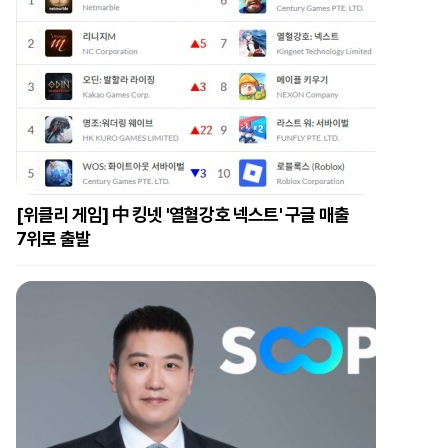
[위클리 게임] 中 킹넷 '열혈강호 넥스트' 구글 매출
7위로 출발