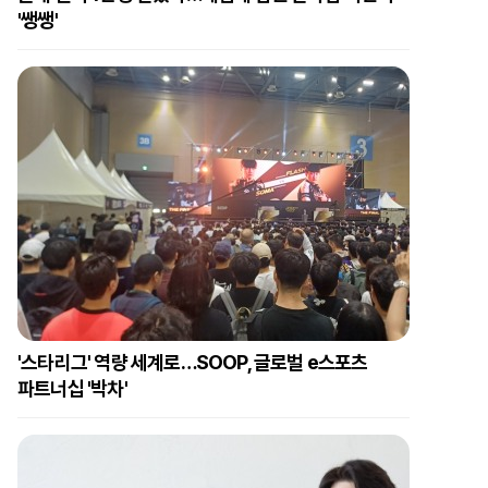
'쌩쌩'
'스타리그' 역량 세계로…SOOP, 글로벌 e스포츠
파트너십 '박차'