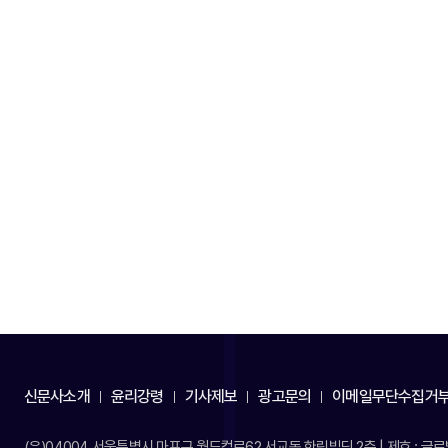
신문사소개
윤리강령
기사제보
광고문의
이메일무단수집거
(우)04004 서울특별시 마포구 월드컵로62 서교동 한림빌딩 2층 | 제호 : 글로벌