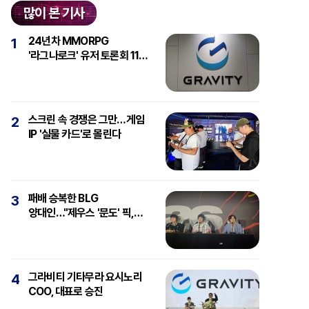
많이 본 기사
24년차 MMORPG
1
'라그나로크' 유저 토론회 11일
개최
스크린 속 경쟁은 그만…게임
2
IP '실물 카드'로 몰린다
패배 승복한 BLG
3
양대인…"제우스 '문도' 픽,
강심장에 감탄"
그라비티 기타무라 요시노리
4
COO, 대표로 승진