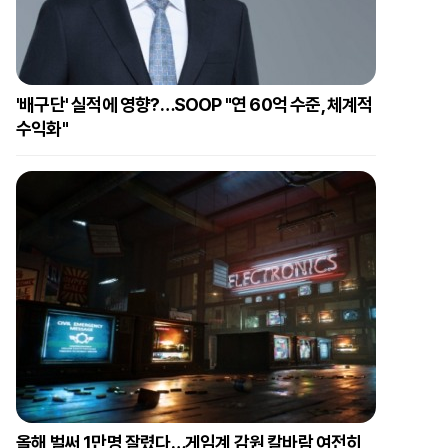
'배구단' 실적에 영향?…SOOP "연 60억 수준, 체계적
수익화"
올해 벌써 1만명 잘렸다…게임계 감원 칼바람 여전히