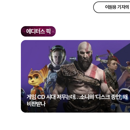
이원용 기자의 
에디터스 픽
게임 CD 시대 저무는데…소니의 '디스크 종언', 왜
비판받나