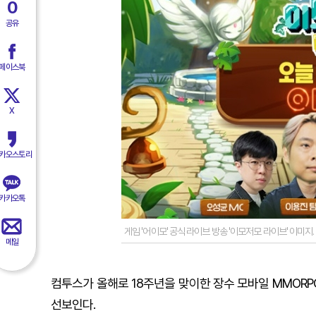
0
공유
페이스북
X
카오스토리
카카오톡
게임 '어이모' 공식 라이브 방송 '이모저모 라이브' 이미지
메일
컴투스가 올해로 18주년을 맞이한 장수 모바일 MMORPG 
선보인다.