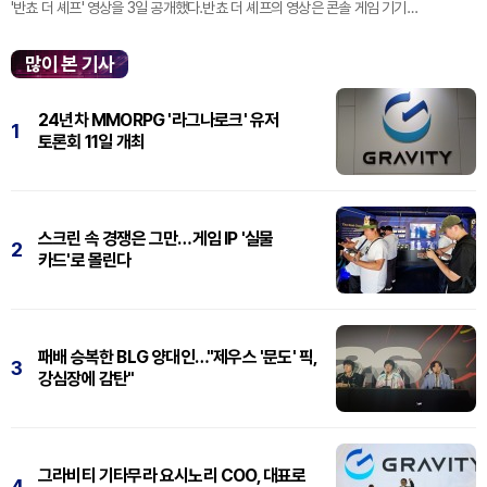
'반쵸 더 셰프' 영상을 3일 공개했다.반쵸 더 셰프의 영상은 콘솔 게임 기기
'플레이스테이션' 신작 쇼케이스 '스테이트 오브 플레이' 중 최초로 공...
많이 본 기사
24년차 MMORPG '라그나로크' 유저
1
토론회 11일 개최
스크린 속 경쟁은 그만…게임 IP '실물
2
카드'로 몰린다
패배 승복한 BLG 양대인…"제우스 '문도' 픽,
3
강심장에 감탄"
그라비티 기타무라 요시노리 COO, 대표로
4