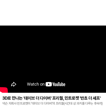
3D로 만나는 '데이브 더 다이버' 프리퀄, 민트로켓 '반쵸 더 셰프'
넥슨 자회사 민트로켓이 '데이브 더 다이버'의 프리퀄(시간대 상 과거를 다루는 후속작)