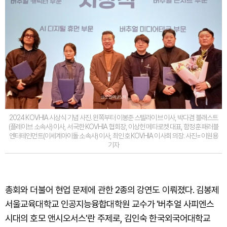
2024 KOVHIA 시상식 기념 사진. 왼쪽부터 이봉준 스텔라이브 이사, 박다겸 블래스트
(플레이브 소속사) 이사, 서국한 KOVHIA 협회장, 이상헌 메타로켓 대표, 함정훈 패러블
엔터테인먼트(이세계아이돌 소속사) 이사, 최인호 KOVHIA 이사회 의장. 사진=이원용
기자
총회와 더불어 현업 문제에 관한 2종의 강연도 이뤄졌다. 김봉제
서울교육대학교 인공지능융합대학원 교수가 '버추얼 사피엔스
시대의 호모 앤시오서스'란 주제로, 김인숙 한국외국어대학교