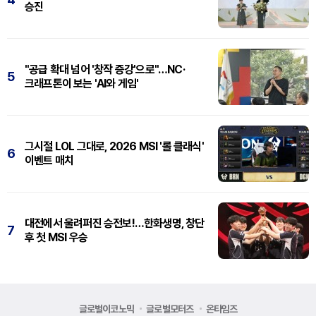
승진
"공급 확대 넘어 '창작 증강'으로"…NC·
5
크래프톤이 보는 'AI와 게임'
그시절 LOL 그대로, 2026 MSI '롤 클래식'
6
이벤트 매치
대전에서 울려퍼진 승전보!…한화생명, 창단
7
후 첫 MSI 우승
글로벌이코노믹
글로벌모터즈
온타임즈