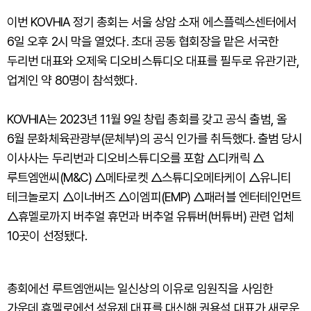
이번 KOVHIA 정기 총회는 서울 상암 소재 에스플렉스센터에서
6일 오후 2시 막을 열었다. 초대 공동 협회장을 맡은 서국한
두리번 대표와 오제욱 디오비스튜디오 대표를 필두로 유관기관,
업계인 약 80명이 참석했다.
KOVHIA는 2023년 11월 9일 창립 총회를 갖고 공식 출범, 올
6월 문화체육관광부(문체부)의 공식 인가를 취득했다. 출범 당시
이사사는 두리번과 디오비스튜디오를 포함 △디캐릭 △
루트엠앤씨(M&C) △메타로켓 △스튜디오메타케이 △유니티
테크놀로지 △이너버즈 △이엠피(EMP) △패러블 엔터테인먼트
△휴멜로까지 버추얼 휴먼과 버추얼 유튜버(버튜버) 관련 업체
10곳이 선정됐다.
총회에선 루트엠앤씨는 일신상의 이유로 임원직을 사임한
가운데 휴멜로에선 성윤제 대표를 대신해 권용석 대표가 새로운