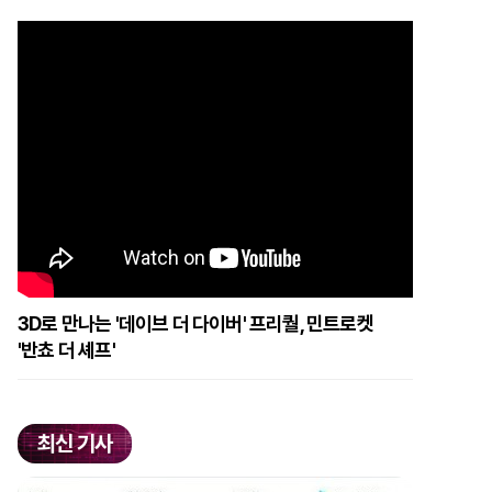
3D로 만나는 '데이브 더 다이버' 프리퀄, 민트로켓
'반쵸 더 셰프'
최신 기사