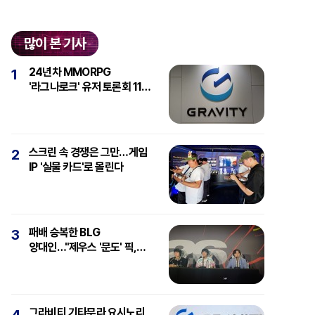
많이 본 기사
24년차 MMORPG
1
'라그나로크' 유저 토론회 11일
개최
스크린 속 경쟁은 그만…게임
2
IP '실물 카드'로 몰린다
패배 승복한 BLG
3
양대인…"제우스 '문도' 픽,
강심장에 감탄"
그라비티 기타무라 요시노리