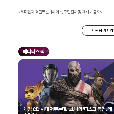
<저작권자 © 글로벌게이머즈, 무단전재 및 재배포 금지>
이원용 기자의 
에디터스 픽
게임 CD 시대 저무는데…소니의 '디스크 종언', 왜