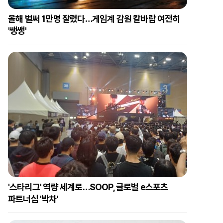
올해 벌써 1만명 잘렸다…게임계 감원 칼바람 여전히
'쌩쌩'
'스타리그' 역량 세계로…SOOP, 글로벌 e스포츠
파트너십 '박차'