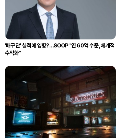
'배구단' 실적에 영향?…SOOP "연 60억 수준, 체계적
수익화"