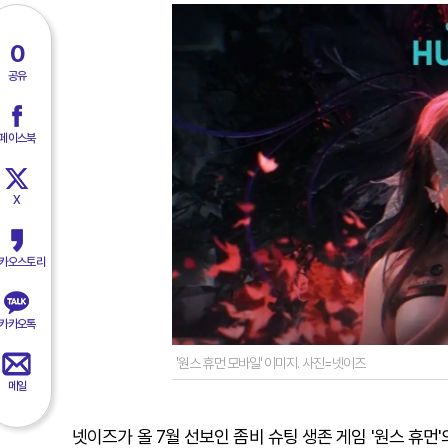
0
공유
페이스북
X
카오스토리
카카오톡
'원스 휴먼 모바일' 이미지. 사진=넷이즈
메일
넷이즈가 올 7월 선보인 좀비 슈팅 생존 게임 '원스 휴먼'