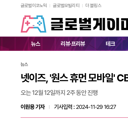
글로벌이코노믹
글로벌모빌리티
더 블링스
넷이즈, '원스 휴먼 
뉴스
리뷰·프리뷰
테크
뉴스
넷이즈, '원스 휴먼 모바일' C
오는 12월 12일까지 2주 동안 진행
이원용 기자
기사입력 :
2024-11-29 16:27