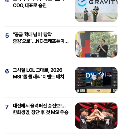
4
COO, 대표로 승진
"공급 확대 넘어 '창작
5
증강'으로"…NC·크래프톤이
보는 'AI와 게임'
그시절 LOL 그대로, 2026
6
MSI '롤 클래식' 이벤트 매치
대전에서 울려퍼진 승전보!…
7
한화생명, 창단 후 첫 MSI 우승