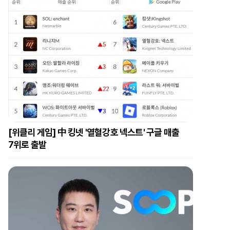
[위클리 게임] 中 킹넷 '열혈강호 넥스트' 구글 매출
7위로 출발