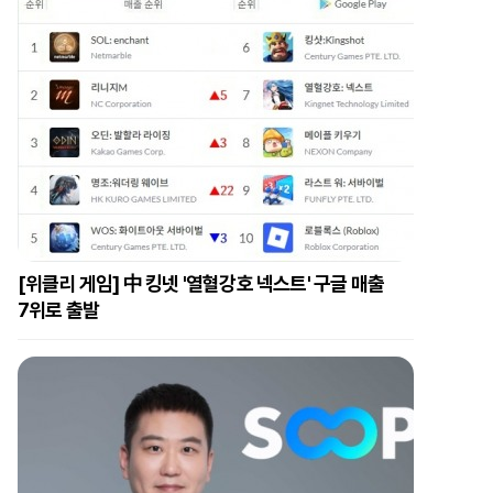
[위클리 게임] 中 킹넷 '열혈강호 넥스트' 구글 매출
7위로 출발