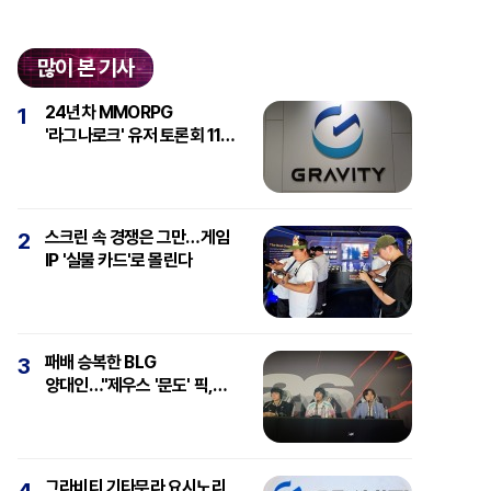
많이 본 기사
24년차 MMORPG
1
'라그나로크' 유저 토론회 11일
개최
스크린 속 경쟁은 그만…게임
2
IP '실물 카드'로 몰린다
패배 승복한 BLG
3
양대인…"제우스 '문도' 픽,
강심장에 감탄"
그라비티 기타무라 요시노리