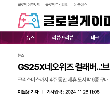
글로벌이코노믹
글로벌모빌리티
더 블링스
GS25X네오위즈 컬
뉴스
리뷰·프리뷰
테크
뉴스
GS25X네오위즈 컬래버...'
크리스마스까지 4주 동안 제휴 도시락 6종 구매
이원용 기자
기사입력 :
2024-11-28 11:08