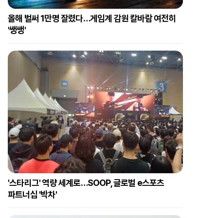
올해 벌써 1만명 잘렸다…게임계 감원 칼바람 여전히
'쌩쌩'
'스타리그' 역량 세계로…SOOP, 글로벌 e스포츠
파트너십 '박차'