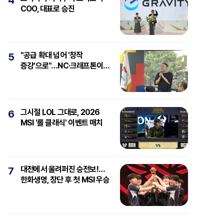
4
COO, 대표로 승진
"공급 확대 넘어 '창작
5
증강'으로"…NC·크래프톤이
보는 'AI와 게임'
그시절 LOL 그대로, 2026
6
MSI '롤 클래식' 이벤트 매치
대전에서 울려퍼진 승전보!…
7
한화생명, 창단 후 첫 MSI 우승