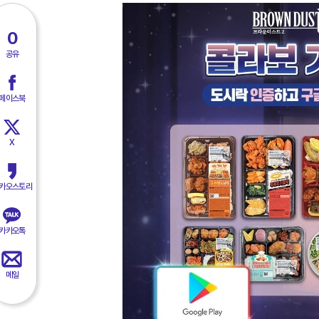
0
공유
페이스북
X
카오스토리
카카오톡
메일