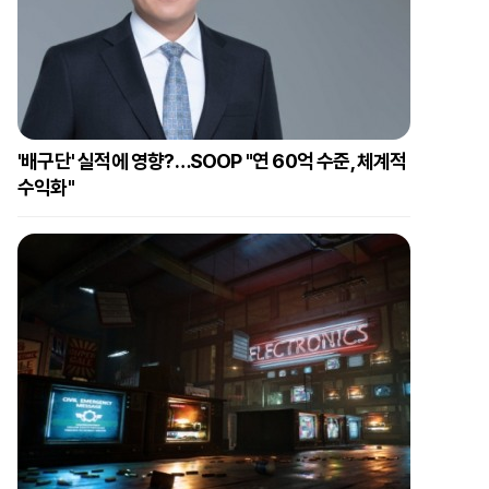
'배구단' 실적에 영향?…SOOP "연 60억 수준, 체계적
수익화"