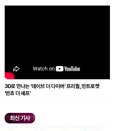
3D로 만나는 '데이브 더 다이버' 프리퀄, 민트로켓
'반쵸 더 셰프'
최신 기사