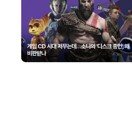
게임 CD 시대 저무는데…소니의 '디스크 종언', 왜
비판받나