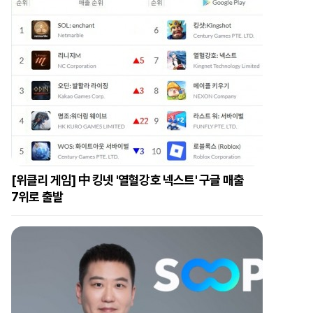
[위클리 게임] 中 킹넷 '열혈강호 넥스트' 구글 매출
7위로 출발