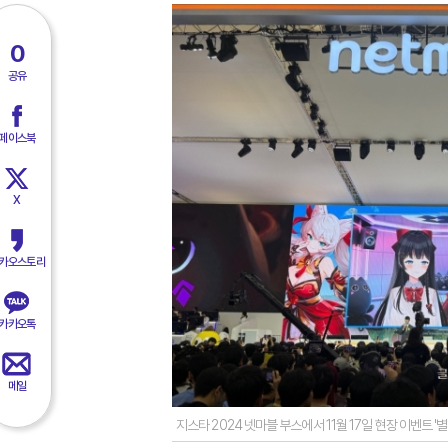
0
공유
페이스북
X
카오스토리
카카오톡
메일
지스타 2024 넷마블 부스에서 11월 17일 현장 이벤트