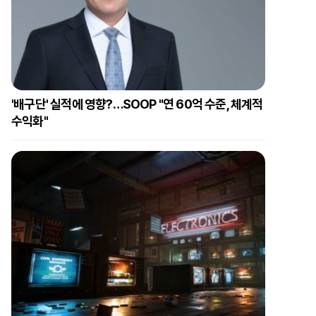
'배구단' 실적에 영향?…SOOP "연 60억 수준, 체계적
수익화"