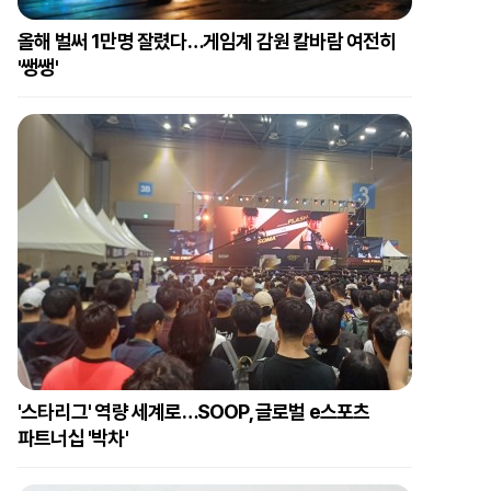
올해 벌써 1만명 잘렸다…게임계 감원 칼바람 여전히
'쌩쌩'
'스타리그' 역량 세계로…SOOP, 글로벌 e스포츠
파트너십 '박차'