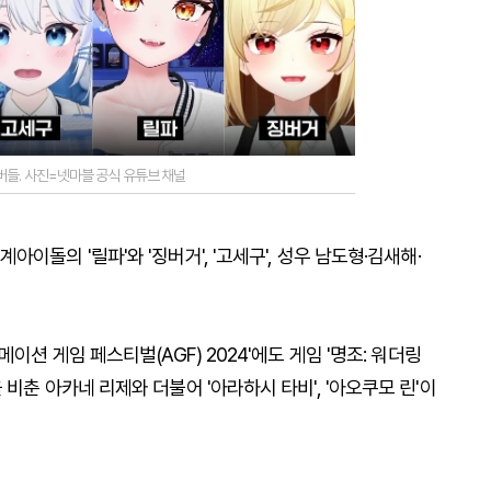
버들. 사진=넷마블 공식 유튜브 채널
돌의 '릴파'와 '징버거', '고세구', 성우 남도형·김새해·
이션 게임 페스티벌(AGF) 2024'에도 게임 '명조: 워더링
비춘 아카네 리제와 더불어 '아라하시 타비', '아오쿠모 린'이