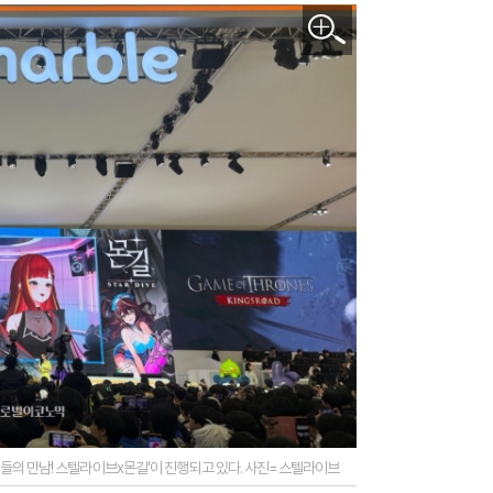
 '별들의 만남! 스텔라이브x몬길'이 진행되고 있다. 사진=스텔라이브