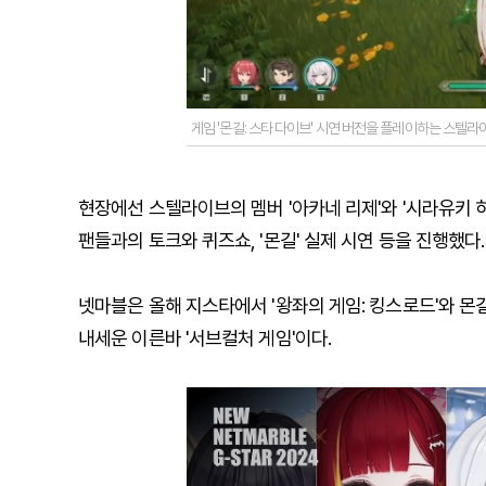
게임 '몬길: 스타 다이브' 시연 버전을 플레이하는 스텔라
현장에선 스텔라이브의 멤버 '아카네 리제'와 '시라유키 
팬들과의 토크와 퀴즈쇼, '몬길' 실제 시연 등을 진행했다.
넷마블은 올해 지스타에서 '왕좌의 게임: 킹스로드'와 몬
내세운 이른바 '서브컬처 게임'이다.