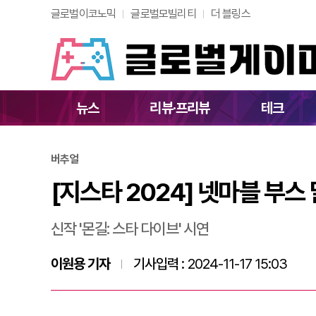
글로벌이코노믹
글로벌모빌리티
더 블링스
[지스타 2024] 넷
뉴스
리뷰·프리뷰
테크
버추얼
[지스타 2024] 넷마블 부스
신작 '몬길: 스타 다이브' 시연
이원용 기자
기사입력 :
2024-11-17 15:03