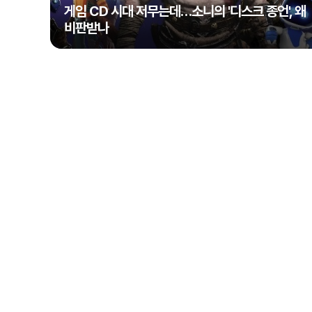
게임 CD 시대 저무는데…소니의 '디스크 종언', 왜
비판받나