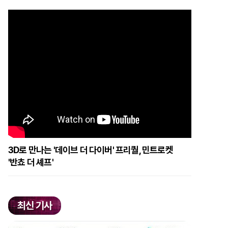
3D로 만나는 '데이브 더 다이버' 프리퀄, 민트로켓
'반쵸 더 셰프'
최신 기사