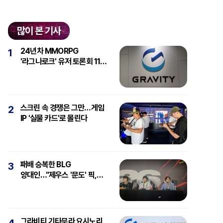
많이 본 기사
24년차 MMORPG
1
'라그나로크' 유저 토론회 11일
개최
스크린 속 경쟁은 그만…게임
2
IP '실물 카드'로 몰린다
패배 승복한 BLG
3
양대인…"제우스 '문도' 픽,
강심장에 감탄"
그라비티 기타무라 요시노리