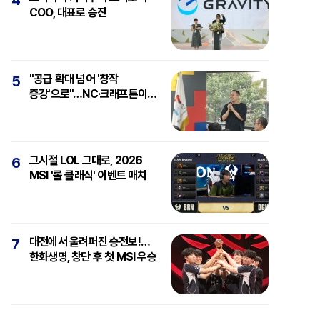
4
COO, 대표로 승진
"공급 확대 넘어 '창작
5
증강'으로"…NC·크래프톤이
보는 'AI와 게임'
그시절 LOL 그대로, 2026
6
MSI '롤 클래식' 이벤트 매치
대전에서 울려퍼진 승전보!…
7
한화생명, 창단 후 첫 MSI 우승