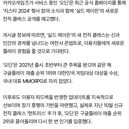
카카오게임즈가 서비스 중인 '오딘'은 최근 공식 홈페이지를 통해
'지스타 2024' 행사 참여 소식과 함께 '실드 메이든'의 새로운
전직 클래스 공개를 예고했다.
게시글 정보에 따르면, '실드 메이든'의 새 전직 클래스는 신과
인간의 경계를 넘나드는 여전사 콘셉트로, 이용자들에게 새로운
플레이 경험을 줄 것으로 기대된다.
'오딘'은 2021년 출시 초반부터 큰 주목을 받으며 같은 해
구글플레이 매출 순위 1위와 대한민국 게임대상 대상을 수상,
국내 대표 MMORPG로 자리 잡았다.
이후로도 이용자 피드백을 반영한 업데이트를 지속적으로
선보이며 장기 흥행의 기반을 마련했고, 실제로 지난 10월 신규
전직 클래스 '헌트리스' 추가 후, '오딘'은 구글플레이 매출 순위
2위로 끌어올리며 다시 한 번 인기를 입증했다.