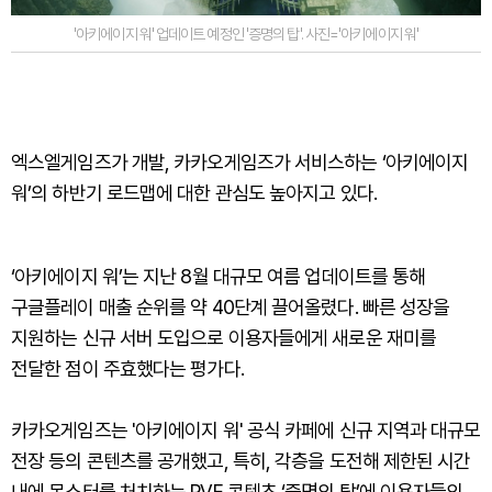
'아키에이지 워' 업데이트 예정인 '증명의 탑'. 사진='아키에이지 워'
엑스엘게임즈가 개발, 카카오게임즈가 서비스하는 ‘아키에이지
워’의 하반기 로드맵에 대한 관심도 높아지고 있다.
‘아키에이지 워’는 지난 8월 대규모 여름 업데이트를 통해
구글플레이 매출 순위를 약 40단계 끌어올렸다. 빠른 성장을
지원하는 신규 서버 도입으로 이용자들에게 새로운 재미를
전달한 점이 주효했다는 평가다.
카카오게임즈는 '아키에이지 워' 공식 카페에 신규 지역과 대규모
전장 등의 콘텐츠를 공개했고, 특히, 각층을 도전해 제한된 시간
내에 몬스터를 처치하는 PVE 콘텐츠 ‘증명의 탑’에 이용자들의