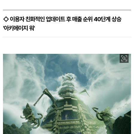
◇ 이용자 친화적인 업데이트 후 매출 순위 40단계 상승
'아키에이지 워'