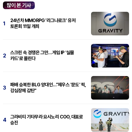
많이 본 기사
24년차 MMORPG '라그나로크' 유저
1
토론회 11일 개최
스크린 속 경쟁은 그만…게임 IP '실물
2
카드'로 몰린다
패배 승복한 BLG 양대인…"제우스 '문도' 픽,
3
강심장에 감탄"
그라비티 기타무라 요시노리 COO, 대표로
4
승진