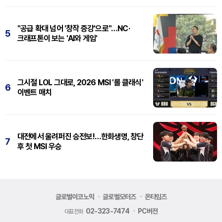
"공급 확대 넘어 '창작 증강'으로"…NC·
5
크래프톤이 보는 'AI와 게임'
그시절 LOL 그대로, 2026 MSI '롤 클래식'
6
이벤트 매치
대전에서 울려퍼진 승전보!…한화생명, 창단
7
후 첫 MSI 우승
글로벌이코노믹
글로벌모터즈
온타임즈
02-323-7474
PC버전
대표전화