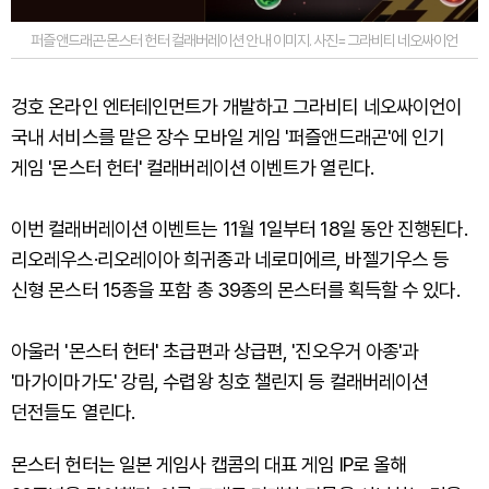
퍼즐앤드래곤·몬스터 헌터 컬래버레이션 안내 이미지. 사진=그라비티 네오싸이언
겅호 온라인 엔터테인먼트가 개발하고 그라비티 네오싸이언이
국내 서비스를 맡은 장수 모바일 게임 '퍼즐앤드래곤'에 인기
게임 '몬스터 헌터' 컬래버레이션 이벤트가 열린다.
이번 컬래버레이션 이벤트는 11월 1일부터 18일 동안 진행된다.
리오레우스·리오레이아 희귀종과 네로미에르, 바젤기우스 등
신형 몬스터 15종을 포함 총 39종의 몬스터를 획득할 수 있다.
아울러 '몬스터 헌터' 초급편과 상급편, '진오우거 아종'과
'마가이마가도' 강림, 수렵왕 칭호 챌린지 등 컬래버레이션
던전들도 열린다.
몬스터 헌터는 일본 게임사 캡콤의 대표 게임 IP로 올해