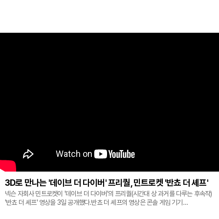
3D로 만나는 '데이브 더 다이버' 프리퀄, 민트로켓 '반쵸 더 셰프'
넥슨 자회사 민트로켓이 '데이브 더 다이버'의 프리퀄(시간대 상 과거를 다루는 후속작)
'반쵸 더 셰프' 영상을 3일 공개했다.반쵸 더 셰프의 영상은 콘솔 게임 기기
'플레이스테이션' 신작 쇼케이스 '스테이트 오브 플레이' 중 최초로 공...