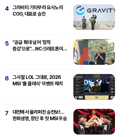
그라비티 기타무라 요시노리
4
COO, 대표로 승진
"공급 확대 넘어 '창작
5
증강'으로"…NC·크래프톤이
보는 'AI와 게임'
그시절 LOL 그대로, 2026
6
MSI '롤 클래식' 이벤트 매치
대전에서 울려퍼진 승전보!…
7
한화생명, 창단 후 첫 MSI 우승