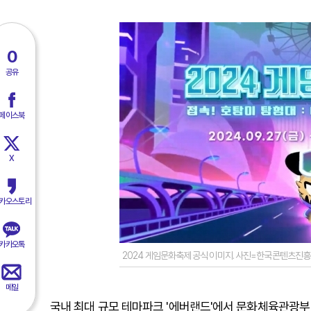
0
공유
페이스북
X
카오스토리
카카오톡
2024 게임문화축제 공식 이미지. 사진=한국콘텐츠진흥
메일
국내 최대 규모 테마파크 '에버랜드'에서 문화체육관광부(