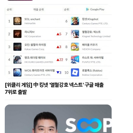
[위클리 게임] 中 킹넷 '열혈강호 넥스트' 구글 매출
7위로 출발