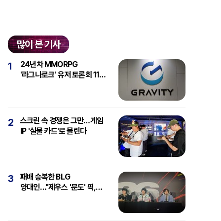
많이 본 기사
24년차 MMORPG
1
'라그나로크' 유저 토론회 11일
개최
스크린 속 경쟁은 그만…게임
2
IP '실물 카드'로 몰린다
패배 승복한 BLG
3
양대인…"제우스 '문도' 픽,
강심장에 감탄"