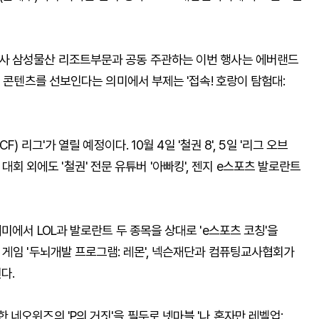
사 삼성물산 리조트부문과 공동 주관하는 이번 행사는 에버랜드
적 콘텐츠를 선보인다는 의미에서 부제는 '접속! 호랑이 탐험대:
 리그'가 열릴 예정이다. 10월 4일 '철권 8', 5일 '리그 오브
본 대회 외에도 '철권' 전문 유튜버 '아빠킹', 젠지 e스포츠 발로란트
미에서 LOL과 발로란트 두 종목을 상대로 'e스포츠 코칭'을
 게임 '두뇌개발 프로그램: 레몬', 넥슨재단과 컴퓨팅교사협회가
다.
네오위즈의 'P의 거짓'을 필두로 넷마블 '나 혼자만 레벨업: