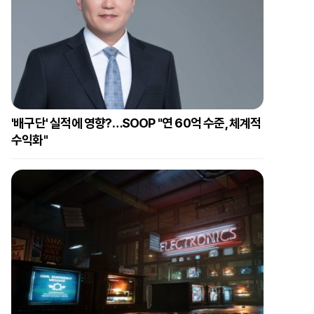
'배구단' 실적에 영향?…SOOP "연 60억 수준, 체계적
수익화"