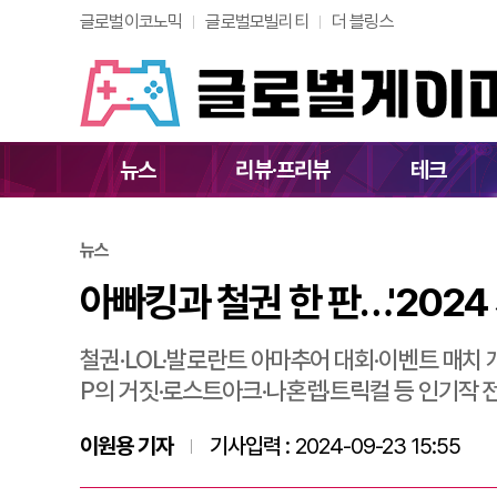
글로벌이코노믹
글로벌모빌리티
더 블링스
아빠킹과 철권 한 판
뉴스
리뷰·프리뷰
테크
뉴스
아빠킹과 철권 한 판…'2024
철권·LOL·발로란트 아마추어 대회·이벤트 매치 
P의 거짓·로스트아크·나혼렙·트릭컬 등 인기작 
이원용 기자
기사입력 :
2024-09-23 15:55