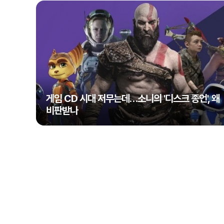
게임 CD 시대 저무는데…소니의 '디스크 종언', 왜
비판받나