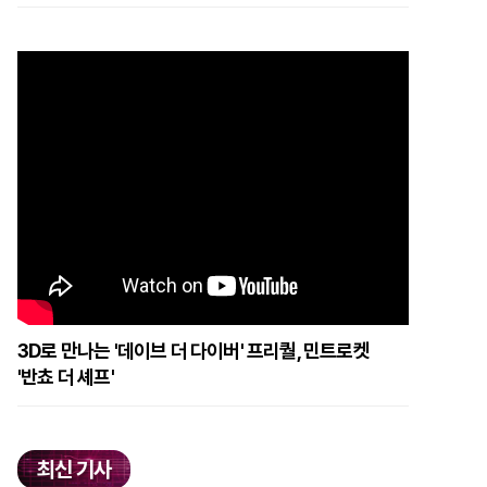
3D로 만나는 '데이브 더 다이버' 프리퀄, 민트로켓
'반쵸 더 셰프'
최신 기사