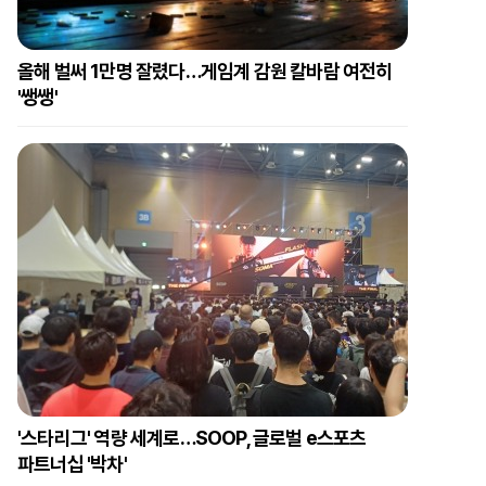
올해 벌써 1만명 잘렸다…게임계 감원 칼바람 여전히
'쌩쌩'
'스타리그' 역량 세계로…SOOP, 글로벌 e스포츠
파트너십 '박차'