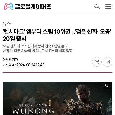
뉴스
'벤치마크' 앱부터 스팀 10위권…'검은 신화: 오공'
20일 출시
'오공 벤치마크' 스팀에서 동시 접속 8만명 돌파
'서유기' 다룬 AAA급 게임…출시 전부터 이목 집중
이원용 기자
기사입력 : 2024-08-14 12:48