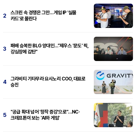
스크린 속 경쟁은 그만…게임 IP '실물
2
카드'로 몰린다
패배 승복한 BLG 양대인…"제우스 '문도' 픽,
3
강심장에 감탄"
그라비티 기타무라 요시노리 COO, 대표로
4
승진
"공급 확대 넘어 '창작 증강'으로"…NC·
5
크래프톤이 보는 'AI와 게임'