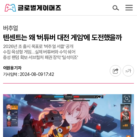
버추얼
텐센트는 왜 '버튜버 대전 게임'에 도전했을까
2026년 초 출시 목표로 '버추얼 서클' 공개
수집·육성형 게임…실제 버튜버와 수익 쉐어
충성 팬덤 확보·서브컬처 패권 장악 '일석이조'
이원용 기자
기사입력 : 2024-08-09 17:42