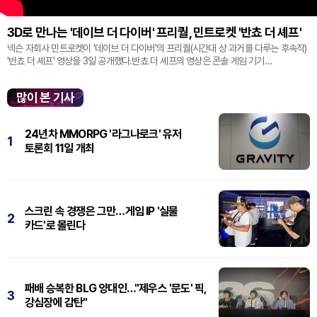
3D로 만나는 '데이브 더 다이버' 프리퀄, 민트로켓 '반쵸 더 셰프'
넥슨 자회사 민트로켓이 '데이브 더 다이버'의 프리퀄(시간대 상 과거를 다루는 후속작)
'반쵸 더 셰프' 영상을 3일 공개했다.반쵸 더 셰프의 영상은 콘솔 게임 기기
'플레이스테이션' 신작 쇼케이스 '스테이트 오브 플레이' 중 최초로 공...
많이 본 기사
24년차 MMORPG '라그나로크' 유저
1
토론회 11일 개최
스크린 속 경쟁은 그만…게임 IP '실물
2
카드'로 몰린다
패배 승복한 BLG 양대인…"제우스 '문도' 픽,
3
강심장에 감탄"