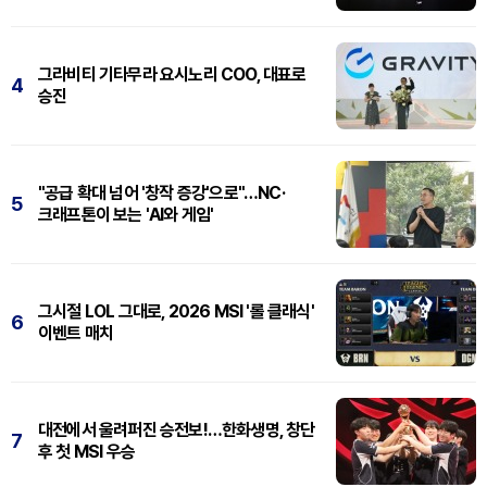
그라비티 기타무라 요시노리 COO, 대표로
4
승진
"공급 확대 넘어 '창작 증강'으로"…NC·
5
크래프톤이 보는 'AI와 게임'
그시절 LOL 그대로, 2026 MSI '롤 클래식'
6
이벤트 매치
대전에서 울려퍼진 승전보!…한화생명, 창단
7
후 첫 MSI 우승