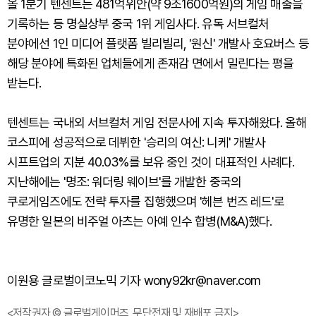
올 1분기 텐센트는 481억위안(약 9조1600억원)의 게임 매출을
기록하는 등 명실상부 중국 1위 게임사다. 유독 서브컬처
분야에선 1인 미디어 플랫폼 빌리빌리, '원신' 개발사 호요버스 등
해당 분야에 특화된 업체들에게 존재감 면에서 밀린다는 평을
받는다.
텐센트는 국내외 서브컬처 게임 전문사에 지속 투자해왔다. 올해
코스피에 성공적으로 데뷔한 '승리의 여신: 니케' 개발사
시프트업의 지분 40.03%를 보유 중인 것이 대표적인 사례다.
지난해에는 '명조: 워더링 웨이브'를 개발한 중국의
쿠로게임즈에도 전략 투자를 집행했으며 '헤븐 번즈 레드'로
유명한 일본의 비주얼 아츠는 아예 인수 합병(M&A)했다.
이원용 글로벌이코노믹 기자 wony92kr@naver.com
<저작권자 © 글로벌게이머즈, 무단전재 및 재배포 금지>