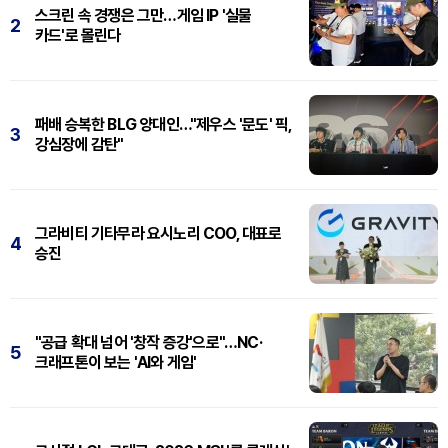
스크린 속 경쟁은 그만…게임 IP '실물
2
카드'로 몰린다
패배 승복한 BLG 양대인…"제우스 '문도' 픽,
3
강심장에 감탄"
그라비티 기타무라 요시노리 COO, 대표로
4
승진
"공급 확대 넘어 '창작 증강'으로"…NC·
5
크래프톤이 보는 'AI와 게임'