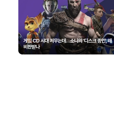
게임 CD 시대 저무는데…소니의 '디스크 종언', 왜
비판받나