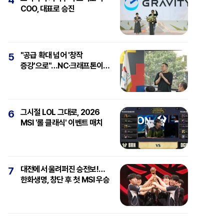
4
COO, 대표로 승진
"공급 확대 넘어 '창작
5
증강'으로"…NC·크래프톤이
보는 'AI와 게임'
그시절 LOL 그대로, 2026
6
MSI '롤 클래식' 이벤트 매치
대전에서 울려퍼진 승전보!…
7
한화생명, 창단 후 첫 MSI 우승