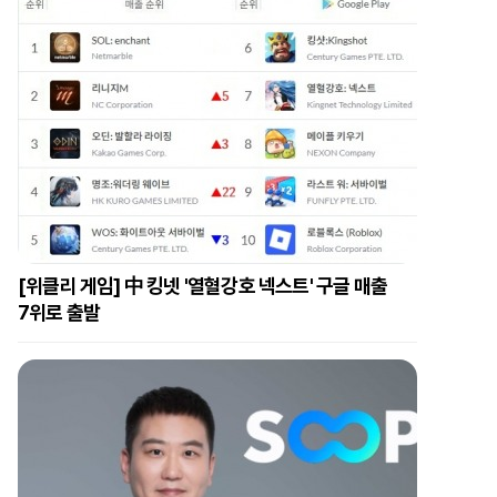
[위클리 게임] 中 킹넷 '열혈강호 넥스트' 구글 매출
7위로 출발