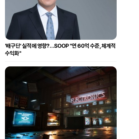
'배구단' 실적에 영향?…SOOP "연 60억 수준, 체계적
수익화"