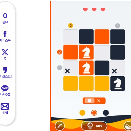
0
공유
페이스북
X
카오스토리
카카오톡
메일