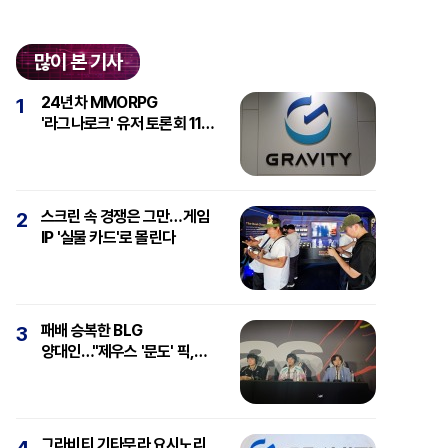
많이 본 기사
24년차 MMORPG
1
'라그나로크' 유저 토론회 11일
개최
스크린 속 경쟁은 그만…게임
2
IP '실물 카드'로 몰린다
패배 승복한 BLG
3
양대인…"제우스 '문도' 픽,
강심장에 감탄"
그라비티 기타무라 요시노리