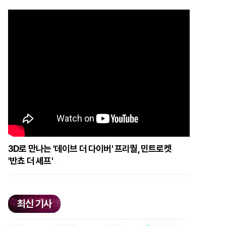
3D로 만나는 '데이브 더 다이버' 프리퀄, 민트로켓
'반쵸 더 셰프'
최신 기사