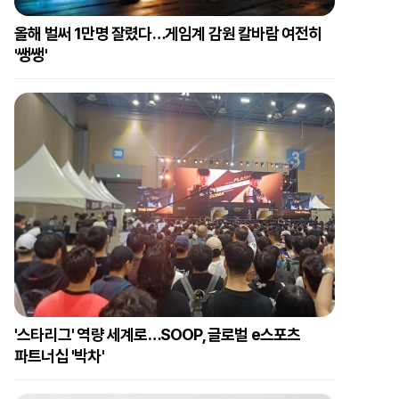
올해 벌써 1만명 잘렸다…게임계 감원 칼바람 여전히
'쌩쌩'
'스타리그' 역량 세계로…SOOP, 글로벌 e스포츠
파트너십 '박차'