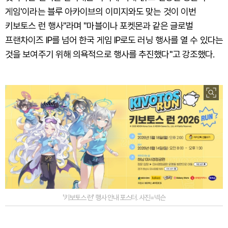
게임'이라는 블루 아카이브의 이미지와도 맞는 것이 이번
키보토스 런 행사"라며 "마블이나 포켓몬과 같은 글로벌
프랜차이즈 IP를 넘어 한국 게임 IP로도 러닝 행사를 열 수 있다는
것을 보여주기 위해 의욕적으로 행사를 추진했다"고 강조했다.
'키보토스 런' 행사 안내 포스터. 사진=넥슨