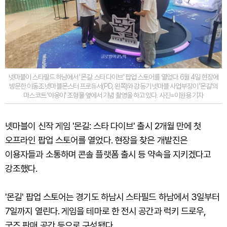
넷마블이 스타필드 하남에서 '몬길: 스타 다이브' 팝업 스토어를 열었다. 6월 4일 현장에
방문한 이동조 넷마블몬스터 프로듀서(PD, 왼쪽)와 강동기 넷마블 사업부장이 '몬길'의
마스코트 '야옹이' 조형물 옆에서 기념 촬영을 하고 있다. 사진=이원용 기자
넷마블이 신작 게임 '몬길: 스타 다이브' 출시 2개월 만에 첫
오프라인 팝업 스토어를 열었다. 현장을 찾은 개발진은
이용자들과 소통하며 콘솔 플랫폼 출시 등 약속을 지키겠다고
강조했다.
'몬길' 팝업 스토어는 경기도 하남시 스타필드 하남에서 3일부터
7일까지 열린다. 게임을 테마로 한 전시 공간과 럭키 드로우,
굿즈 판매 공간 등으로 구성됐다.