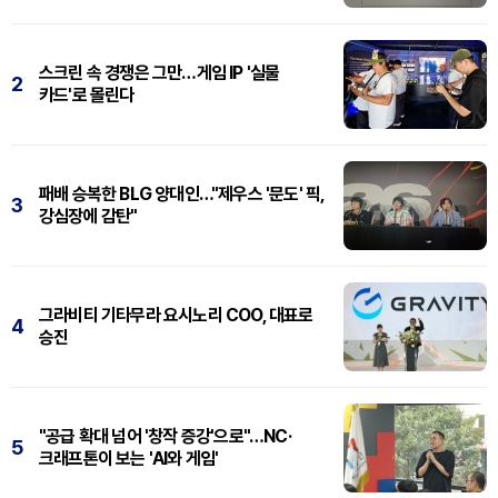
스크린 속 경쟁은 그만…게임 IP '실물
2
카드'로 몰린다
패배 승복한 BLG 양대인…"제우스 '문도' 픽,
3
강심장에 감탄"
그라비티 기타무라 요시노리 COO, 대표로
4
승진
"공급 확대 넘어 '창작 증강'으로"…NC·
5
크래프톤이 보는 'AI와 게임'