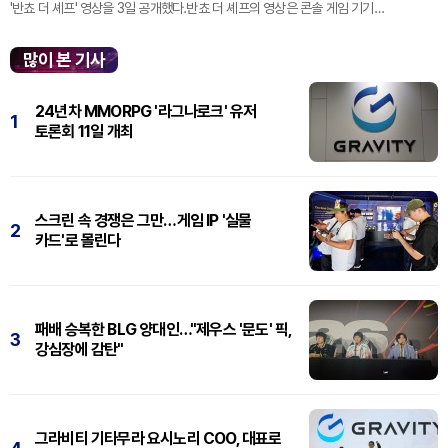
'반쵸 더 셰프' 영상을 3일 공개했다.반쵸 더 셰프의 영상은 콘솔 게임 기기
'플레이스테이션' 신작 쇼케이스 '스테이트 오브 플레이' 중 최초로 공...
많이 본 기사
24년차 MMORPG '라그나로크' 유저
1
토론회 11일 개최
스크린 속 경쟁은 그만…게임 IP '실물
2
카드'로 몰린다
패배 승복한 BLG 양대인…"제우스 '문도' 픽,
3
강심장에 감탄"
그라비티 기타무라 요시노리 COO, 대표로