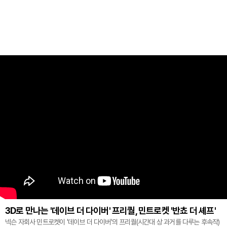
3D로 만나는 '데이브 더 다이버' 프리퀄, 민트로켓 '반쵸 더 셰프'
넥슨 자회사 민트로켓이 '데이브 더 다이버'의 프리퀄(시간대 상 과거를 다루는 후속작)