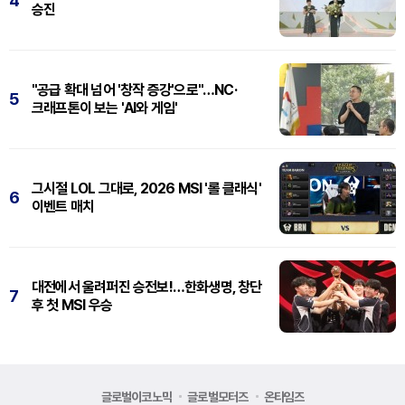
4
승진
"공급 확대 넘어 '창작 증강'으로"…NC·
5
크래프톤이 보는 'AI와 게임'
그시절 LOL 그대로, 2026 MSI '롤 클래식'
6
이벤트 매치
대전에서 울려퍼진 승전보!…한화생명, 창단
7
후 첫 MSI 우승
글로벌이코노믹
글로벌모터즈
온타임즈