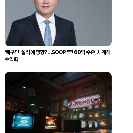
'배구단' 실적에 영향?…SOOP "연 60억 수준, 체계적
수익화"