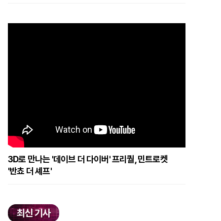
3D로 만나는 '데이브 더 다이버' 프리퀄, 민트로켓
'반쵸 더 셰프'
최신 기사