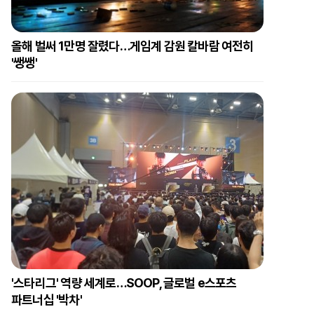
올해 벌써 1만명 잘렸다…게임계 감원 칼바람 여전히
'쌩쌩'
'스타리그' 역량 세계로…SOOP, 글로벌 e스포츠
파트너십 '박차'