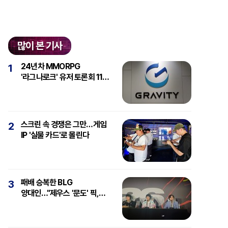
많이 본 기사
24년차 MMORPG
1
'라그나로크' 유저 토론회 11일
개최
스크린 속 경쟁은 그만…게임
2
IP '실물 카드'로 몰린다
패배 승복한 BLG
3
양대인…"제우스 '문도' 픽,
강심장에 감탄"