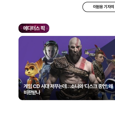
이원용 기자의 
에디터스 픽
게임 CD 시대 저무는데…소니의 '디스크 종언', 왜
비판받나