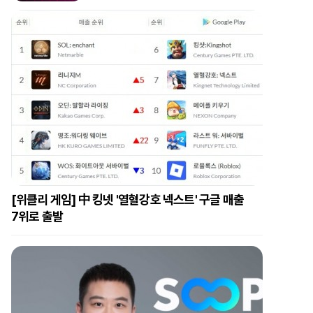
[위클리 게임] 中 킹넷 '열혈강호 넥스트' 구글 매출
7위로 출발