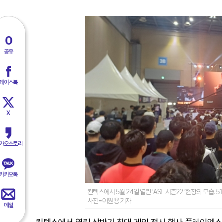
0
공유
페이스북
X
카오스토리
카카오톡
킨텍스에서 5월 24일 열린 'ASL 시즌22' 현장의 모습
사진=이원용 기자
메일