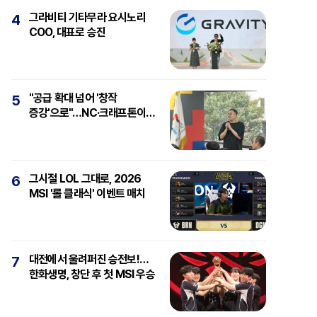
그라비티 기타무라 요시노리
4
COO, 대표로 승진
"공급 확대 넘어 '창작
5
증강'으로"…NC·크래프톤이
보는 'AI와 게임'
그시절 LOL 그대로, 2026
6
MSI '롤 클래식' 이벤트 매치
대전에서 울려퍼진 승전보!…
7
한화생명, 창단 후 첫 MSI 우승