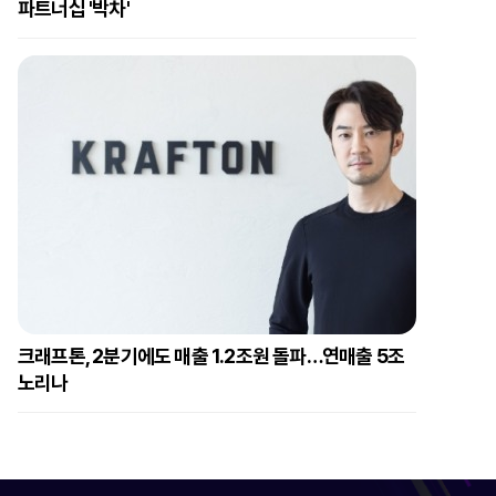
파트너십 '박차'
크래프톤, 2분기에도 매출 1.2조원 돌파…연매출 5조
노리나