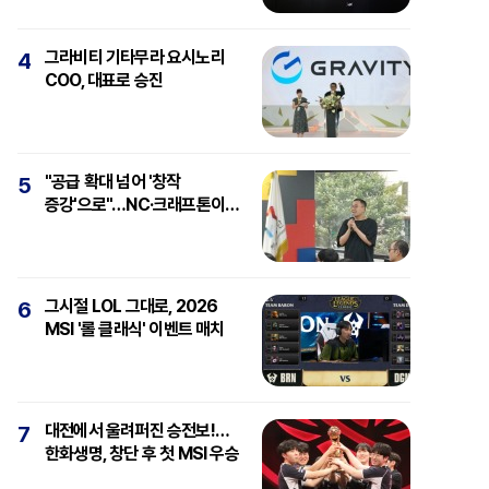
그라비티 기타무라 요시노리
4
COO, 대표로 승진
"공급 확대 넘어 '창작
5
증강'으로"…NC·크래프톤이
보는 'AI와 게임'
그시절 LOL 그대로, 2026
6
MSI '롤 클래식' 이벤트 매치
대전에서 울려퍼진 승전보!…
7
한화생명, 창단 후 첫 MSI 우승