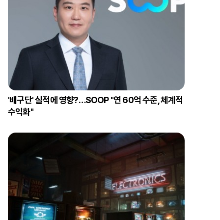
'배구단' 실적에 영향?…SOOP "연 60억 수준, 체계적
수익화"