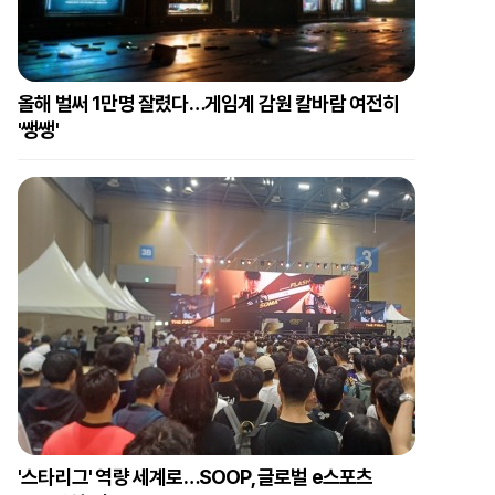
올해 벌써 1만명 잘렸다…게임계 감원 칼바람 여전히
'쌩쌩'
'스타리그' 역량 세계로…SOOP, 글로벌 e스포츠