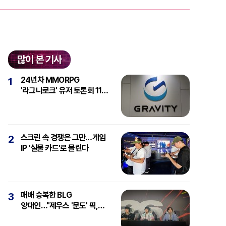
많이 본 기사
24년차 MMORPG
1
'라그나로크' 유저 토론회 11일
개최
스크린 속 경쟁은 그만…게임
2
IP '실물 카드'로 몰린다
패배 승복한 BLG
3
양대인…"제우스 '문도' 픽,
강심장에 감탄"