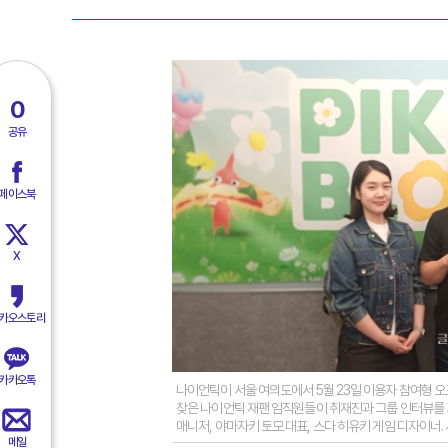
0
공유
페이스북
X
카오스토리
카카오톡
나이언틱이 서울 여의도에서 5월 23일 이용자 참여형 오프
찾은 나이언틱 재팬 임직원들이 취재진과 그룹 인터뷰를 
매니저, 야마자키 토모 대표, 스다 히유키 게임 디자이너
메일