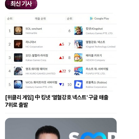
최신 기사
[위클리 게임] 中 킹넷 '열혈강호 넥스트' 구글 매출
7위로 출발