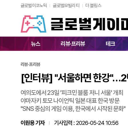
글로벌이코노믹
글로벌모빌리티
더 블링스
[인터뷰] "서울하면 
뉴스
리뷰·프리뷰
테크
리뷰·프리뷰
[인터뷰] "서울하면 한강"…2
여의도에서 23일 '피크민 블룸 저니 서울' 개최
야마자키 토모 나이언틱 일본 대표 한국 방문
"SNS 중심의 게임 이용, 한국에서 시작된 문화"
이원용 기자
기사입력 :
2026-05-24 10:56