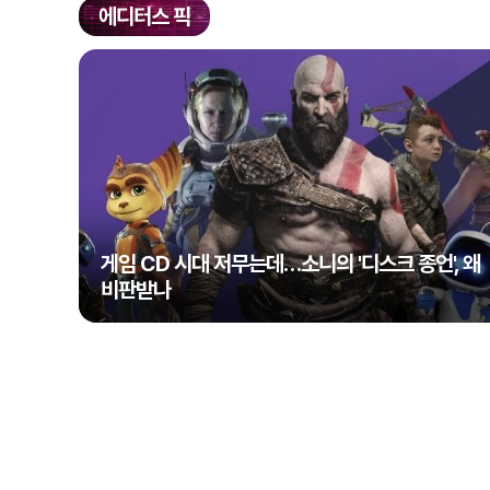
에디터스 픽
게임 CD 시대 저무는데…소니의 '디스크 종언', 왜
비판받나