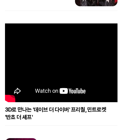
3D로 만나는 '데이브 더 다이버' 프리퀄, 민트로켓
'반쵸 더 셰프'