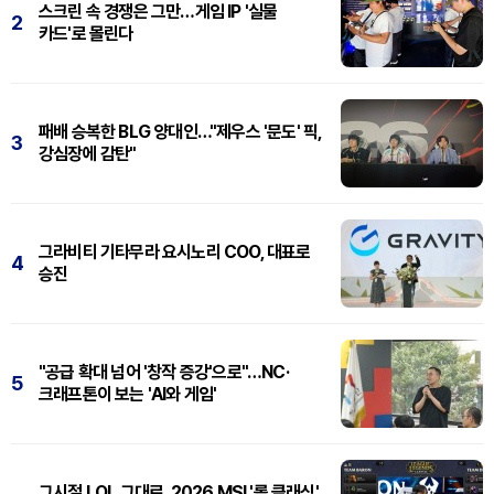
스크린 속 경쟁은 그만…게임 IP '실물
2
카드'로 몰린다
패배 승복한 BLG 양대인…"제우스 '문도' 픽,
3
강심장에 감탄"
그라비티 기타무라 요시노리 COO, 대표로
4
승진
"공급 확대 넘어 '창작 증강'으로"…NC·
5
크래프톤이 보는 'AI와 게임'
그시절 LOL 그대로, 2026 MSI '롤 클래식'