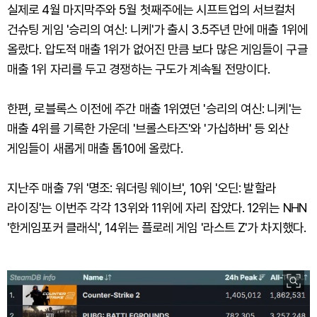
실제로 4월 마지막주와 5월 첫째주에는 시프트업의 서브컬처
건슈팅 게임 '승리의 여신: 니케'가 출시 3.5주년 만에 매출 1위에
올랐다. 압도적 매출 1위가 없어진 만큼 보다 많은 게임들이 구글
매출 1위 자리를 두고 경쟁하는 구도가 계속될 전망이다.
한편, 로블록스 이전에 주간 매출 1위였던 '승리의 여신: 니케'는
매출 4위를 기록한 가운데 '브롤스타즈'와 '가십하버' 등 외산
게임들이 새롭게 매출 톱10에 올랐다.
지난주 매출 7위 '명조: 워더링 웨이브', 10위 '오딘: 발할라
라이징'는 이번주 각각 13위와 11위에 자리 잡았다. 12위는 NHN
'한게임포커 클래식', 14위는 플로레 게임 '라스트 Z'가 차지했다.