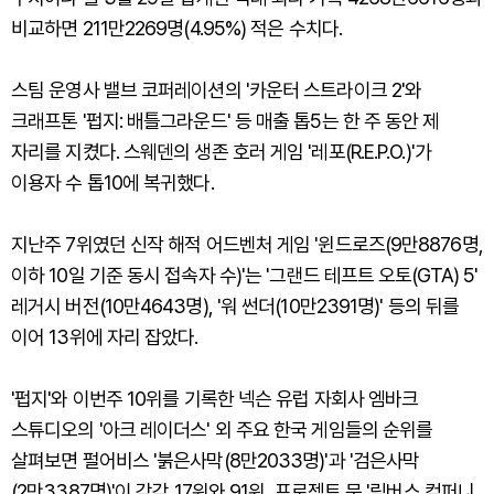
비교하면 211만2269명(4.95%) 적은 수치다.
스팀 운영사 밸브 코퍼레이션의 '카운터 스트라이크 2'와
크래프톤 '펍지: 배틀그라운드' 등 매출 톱5는 한 주 동안 제
자리를 지켰다. 스웨덴의 생존 호러 게임 '레포(R.E.P.O.)'가
이용자 수 톱10에 복귀했다.
지난주 7위였던 신작 해적 어드벤처 게임 '윈드로즈(9만8876명,
이하 10일 기준 동시 접속자 수)'는 '그랜드 테프트 오토(GTA) 5'
레거시 버전(10만4643명), '워 썬더(10만2391명)' 등의 뒤를
이어 13위에 자리 잡았다.
'펍지'와 이번주 10위를 기록한 넥슨 유럽 자회사 엠바크
스튜디오의 '아크 레이더스' 외 주요 한국 게임들의 순위를
살펴보면 펄어비스 '붉은사막(8만2033명)'과 '검은사막
(2만3387명)'이 각각 17위와 91위, 프로젝트 문 '림버스 컴퍼니