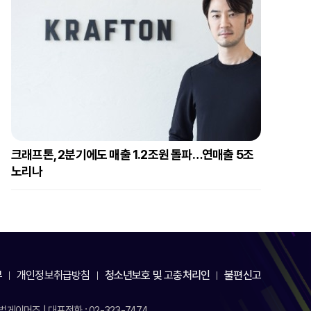
크래프톤, 2분기에도 매출 1.2조원 돌파…연매출 5조
노리나
부
개인정보취급방침
청소년보호 및 고충처리인
불편신고
게이머즈 | 대표전화 : 02-323-7474