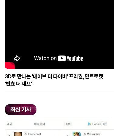
3D로 만나는 '데이브 더 다이버' 프리퀄, 민트로켓
'반쵸 더 셰프'
최신 기사