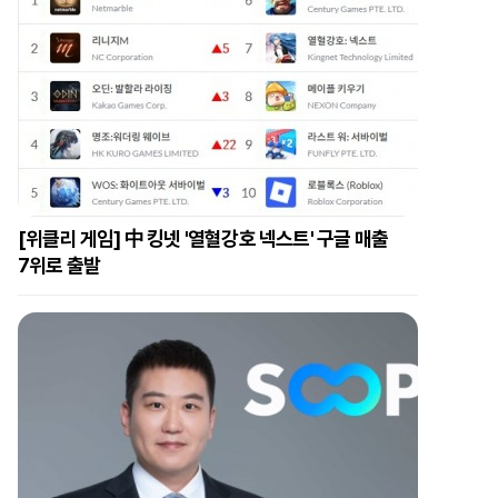
[위클리 게임] 中 킹넷 '열혈강호 넥스트' 구글 매출
7위로 출발