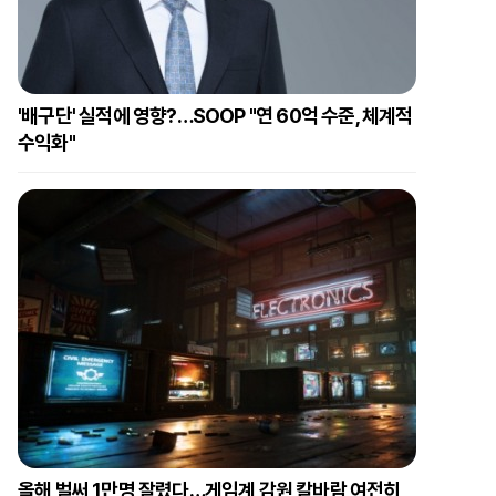
'배구단' 실적에 영향?…SOOP "연 60억 수준, 체계적
수익화"
올해 벌써 1만명 잘렸다…게임계 감원 칼바람 여전히