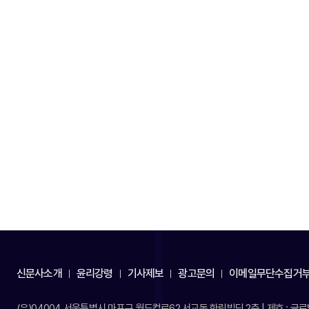
신문사소개
윤리강령
기사제보
광고문의
이메일무단수집거
(우)04004 서울특별시 마포구 월드컵로62 서교동 한림빌딩 2층 | 제호 : 글로벌