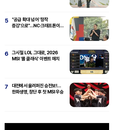
"공급 확대 넘어 '창작
5
증강'으로"…NC·크래프톤이
보는 'AI와 게임'
그시절 LOL 그대로, 2026
6
MSI '롤 클래식' 이벤트 매치
대전에서 울려퍼진 승전보!…
7
한화생명, 창단 후 첫 MSI 우승