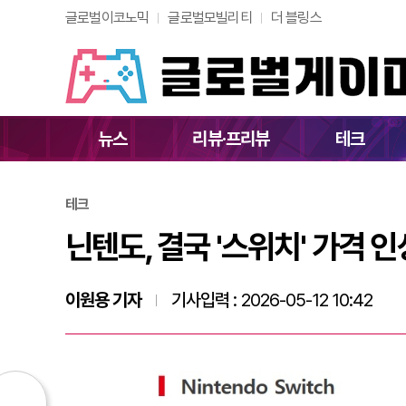
글로벌이코노믹
글로벌모빌리티
더 블링스
닌텐도, 결국 '스위
뉴스
리뷰·프리뷰
테크
테크
닌텐도, 결국 '스위치' 가격 
이원용 기자
기사입력 :
2026-05-12 10:42