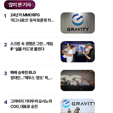
많이 본 기사
24년차 MMORPG
1
'라그나로크' 유저 토론회 11일
개최
스크린 속 경쟁은 그만…게임
2
IP '실물 카드'로 몰린다
패배 승복한 BLG
3
양대인…"제우스 '문도' 픽,
강심장에 감탄"
그라비티 기타무라 요시노리
4
COO, 대표로 승진