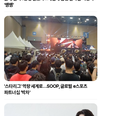
'쌩쌩'
'스타리그' 역량 세계로…SOOP, 글로벌 e스포츠
파트너십 '박차'