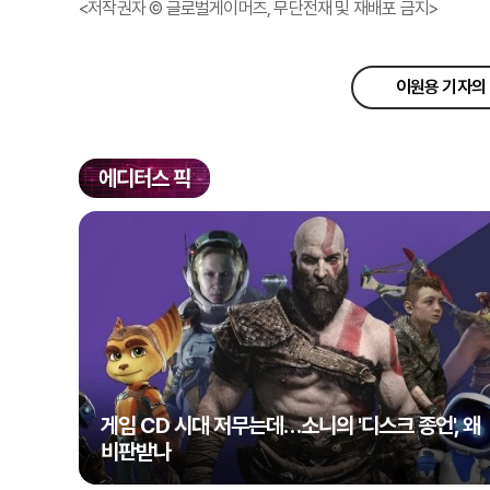
<저작권자 © 글로벌게이머즈, 무단전재 및 재배포 금지>
이원용 기자의 
에디터스 픽
게임 CD 시대 저무는데…소니의 '디스크 종언', 왜
비판받나