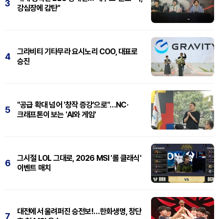
3
강심장에 감탄"
그라비티 기타무라 요시노리 COO, 대표로
4
승진
"공급 확대 넘어 '창작 증강'으로"…NC·
5
크래프톤이 보는 'AI와 게임'
그시절 LOL 그대로, 2026 MSI '롤 클래식'
6
이벤트 매치
대전에서 울려퍼진 승전보!…한화생명, 창단
7