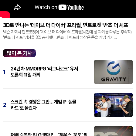
3D로 만나는 '데이브 더 다이버' 프리퀄, 민트로켓 '반쵸 더 셰프'
넥슨 자회사 민트로켓이 '데이브 더 다이버'의 프리퀄(시간대 상 과거를 다루는 후속작)
'반쵸 더 셰프' 영상을 3일 공개했다.반쵸 더 셰프의 영상은 콘솔 게임 기기
'플레이스테이션' 신작 쇼케이스 '스테이트 오브 플레이' 중 최초로 공...
많이 본 기사
24년차 MMORPG '라그나로크' 유저
1
토론회 11일 개최
스크린 속 경쟁은 그만…게임 IP '실물
2
카드'로 몰린다
패배 승복한 BLG 양대인…"제우스 '문도' 픽,