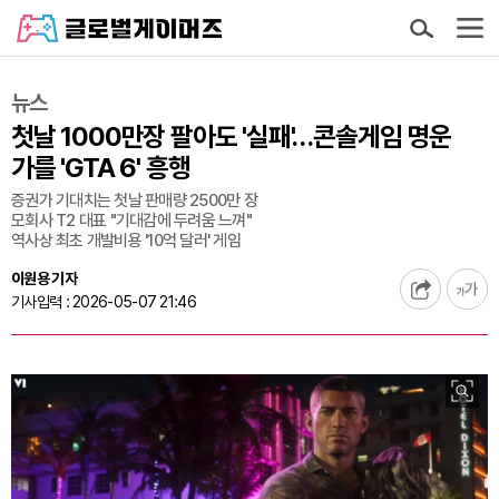
뉴스
첫날 1000만장 팔아도 '실패'…콘솔게임 명운
가를 'GTA 6' 흥행
증권가 기대치는 첫날 판매량 2500만 장
모회사 T2 대표 "기대감에 두려움 느껴"
역사상 최초 개발비용 '10억 달러' 게임
이원용 기자
기사입력 : 2026-05-07 21:46