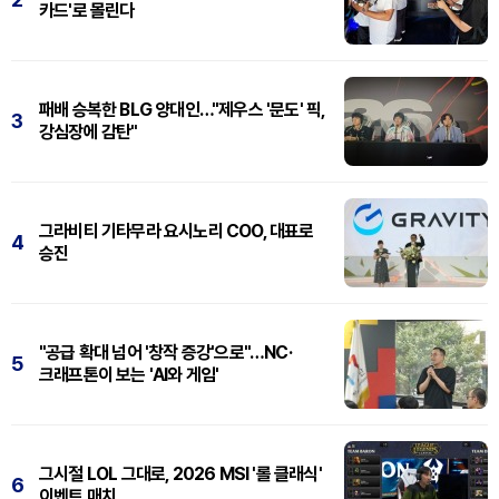
카드'로 몰린다
패배 승복한 BLG 양대인…"제우스 '문도' 픽,
3
강심장에 감탄"
그라비티 기타무라 요시노리 COO, 대표로
4
승진
"공급 확대 넘어 '창작 증강'으로"…NC·
5
크래프톤이 보는 'AI와 게임'
그시절 LOL 그대로, 2026 MSI '롤 클래식'
6
이벤트 매치