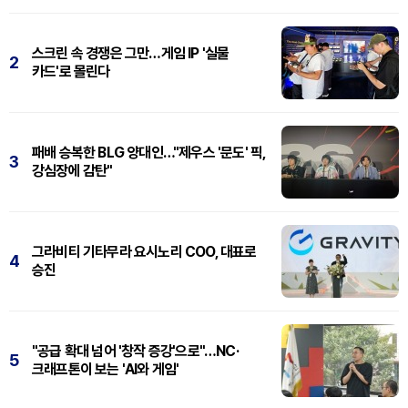
스크린 속 경쟁은 그만…게임 IP '실물
2
카드'로 몰린다
패배 승복한 BLG 양대인…"제우스 '문도' 픽,
3
강심장에 감탄"
그라비티 기타무라 요시노리 COO, 대표로
4
승진
"공급 확대 넘어 '창작 증강'으로"…NC·
5
크래프톤이 보는 'AI와 게임'