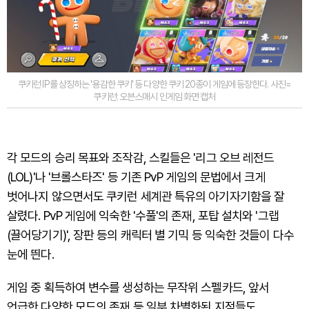
쿠키런 IP를 상징하는 '용감한 쿠키' 등 다양한 쿠키 20종이 게임에 등장한다. 사진=
쿠키런: 오븐스매시 인게임 화면 캡처
각 모드의 승리 목표와 조작감, 스킬들은 '리그 오브 레전드
(LOL)'나 '브롤스타즈' 등 기존 PvP 게임의 문법에서 크게
벗어나지 않으면서도 쿠키런 세계관 특유의 아기자기함을 잘
살렸다. PvP 게임에 익숙한 '수풀'의 존재, 포탑 설치와 '그랩
(끌어당기기)', 장판 등의 캐릭터 별 기믹 등 익숙한 것들이 다수
눈에 띈다.
게임 중 획득하여 변수를 생성하는 무작위 스펠카드, 앞서
언급한 다양한 모드의 존재 등 일부 차별화된 지점들도