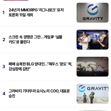
24년차 MMORPG '라그나로크' 유저
1
토론회 11일 개최
스크린 속 경쟁은 그만…게임 IP '실물
2
카드'로 몰린다
패배 승복한 BLG 양대인…"제우스 '문도' 픽,
3
강심장에 감탄"
그라비티 기타무라 요시노리 COO, 대표로
4
승진