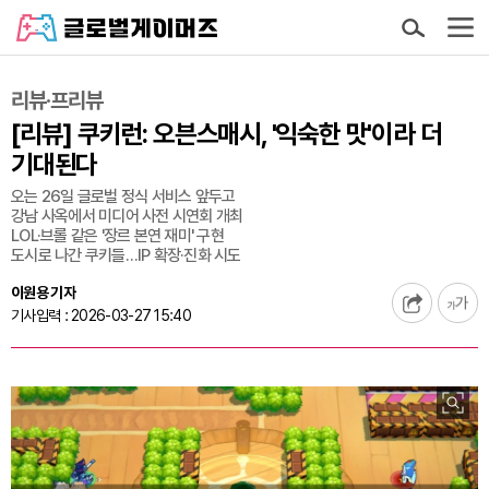
리뷰·프리뷰
[리뷰] 쿠키런: 오븐스매시, '익숙한 맛'이라 더
기대된다
오는 26일 글로벌 정식 서비스 앞두고
강남 사옥에서 미디어 사전 시연회 개최
LOL·브롤 같은 '장르 본연 재미' 구현
도시로 나간 쿠키들…IP 확장·진화 시도
이원용 기자
기사입력 : 2026-03-27 15:40