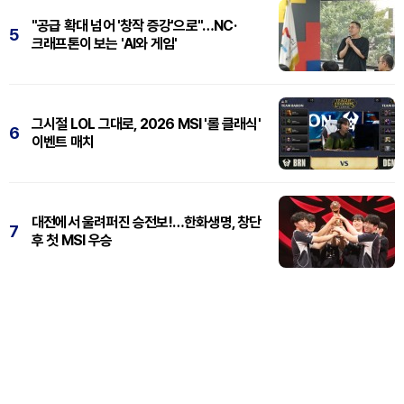
"공급 확대 넘어 '창작 증강'으로"…NC·
5
크래프톤이 보는 'AI와 게임'
그시절 LOL 그대로, 2026 MSI '롤 클래식'
6
이벤트 매치
대전에서 울려퍼진 승전보!…한화생명, 창단
7
후 첫 MSI 우승