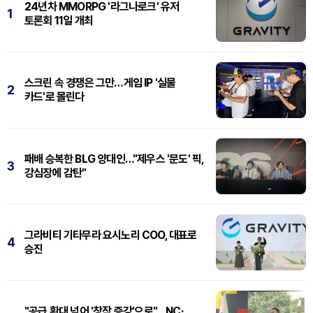
24년차 MMORPG '라그나로크' 유저
1
토론회 11일 개최
스크린 속 경쟁은 그만…게임 IP '실물
2
카드'로 몰린다
패배 승복한 BLG 양대인…"제우스 '문도' 픽,
3
강심장에 감탄"
그라비티 기타무라 요시노리 COO, 대표로
4
승진
"공급 확대 넘어 '창작 증강'으로"…NC·