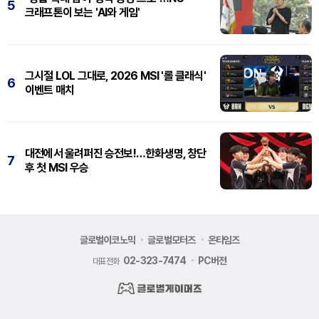
5
크래프톤이 보는 'AI와 게임'
그시절 LOL 그대로, 2026 MSI '롤 클래식'
6
이벤트 매치
대전에서 울려퍼진 승전보!…한화생명, 창단
7
후 첫 MSI 우승
글로벌이코노믹
글로벌모터즈
온타임즈
02-323-7474
PC버전
대표전화