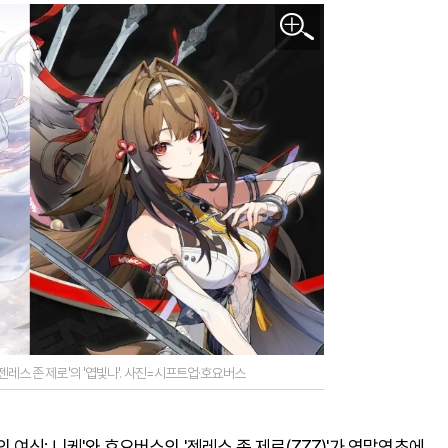
 '젠레스 존 제로'의 '엽빛나'. 사진=시프트업·호요버스
여신: 니케'와 호요버스의 '젠레스 존 제로(ZZZ)'가 연말연초에