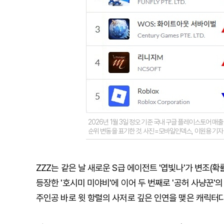
2026년 1월 3일 정오 기준 국내 구글 플레이스토어 매출 
순위 변동을 표기한 것. 사진=모바일인덱스, 이원용 기자
ZZZ는 같은 날 새로운 S급 에이전트 '엽빛나'가 변조(확
등장한 '호시미 미야비'에 이어 두 번째로 '공허 사냥꾼'
주인공 바로 윗 항렬의 사저로 깊은 인연을 맺은 캐릭터다