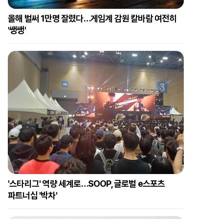
올해 벌써 1만명 잘렸다…게임계 감원 칼바람 여전히
'쌩쌩'
'스타리그' 역량 세계로…SOOP, 글로벌 e스포츠
파트너십 '박차'