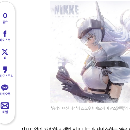
0
공유
페이스북
X
카오스토리
카카오톡
'승리의 여신: 니케'의 '스노우 화이트: 헤비 암즈(왼쪽)'와
메일
시프트업이 개발하고 레벨 인피니트가 서비스하는 '승리의 