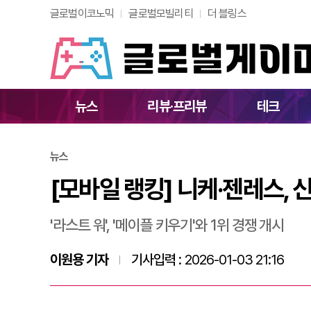
글로벌이코노믹
글로벌모빌리티
더 블링스
[모바일 랭킹] 니케
뉴스
리뷰·프리뷰
테크
뉴스
[모바일 랭킹] 니케·젠레스, 
'라스트 워', '메이플 키우기'와 1위 경쟁 개시
이원용 기자
기사입력 :
2026-01-03 21:16