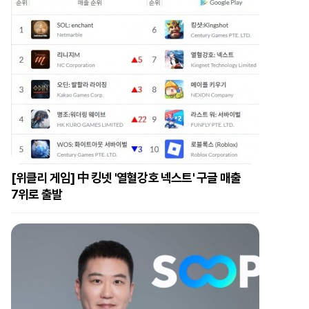
[위클리 게임] 中 킹넷 '열혈강호 넥스트' 구글 매출
7위로 출발