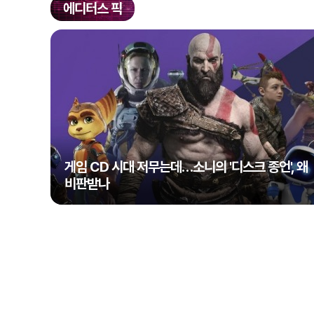
에디터스 픽
게임 CD 시대 저무는데…소니의 '디스크 종언', 왜
비판받나