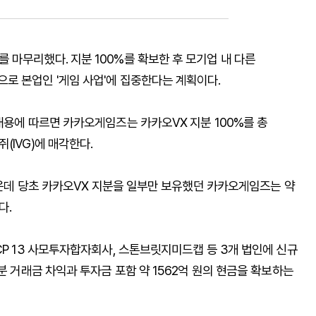
마무리했다. 지분 100%를 확보한 후 모기업 내 다른
로 본업인 '게임 사업'에 집중한다는 계획이다.
내용에 따르면 카카오게임즈는 카카오VX 지분 100%를 총
(IVG)에 매각한다.
 가운데 당초 카카오VX 지분을 일부만 보유했던 카카오게임즈는 약
다.
CP 13 사모투자합자회사, 스톤브릿지미드캡 등 3개 법인에 신규
분 거래금 차익과 투자금 포함 약 1562억 원의 현금을 확보하는