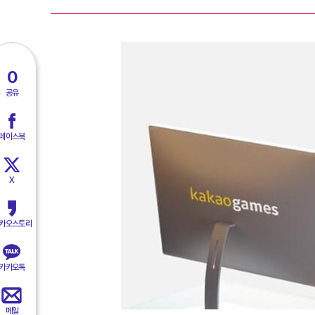
0
공유
페이스북
X
카오스토리
카카오톡
메일