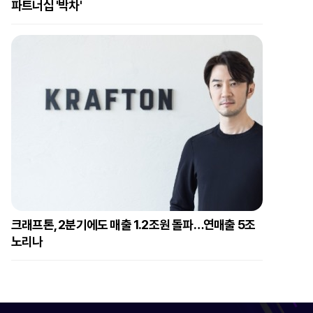
파트너십 '박차'
크래프톤, 2분기에도 매출 1.2조원 돌파…연매출 5조
노리나