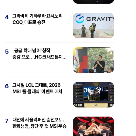
그라비티 기타무라 요시노리
4
COO, 대표로 승진
"공급 확대 넘어 '창작
5
증강'으로"…NC·크래프톤이
보는 'AI와 게임'
그시절 LOL 그대로, 2026
6
MSI '롤 클래식' 이벤트 매치
대전에서 울려퍼진 승전보!…
7
한화생명, 창단 후 첫 MSI 우승