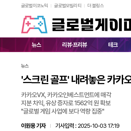
글로벌이코노믹
글로벌모빌리티
더 블링스
'스크린 골프' 내려
뉴스
리뷰·프리뷰
테크
뉴스
'스크린 골프' 내려놓은 카카오
카카오VX, 카카오인베스트먼트에 매각
지분 차익, 유상 증자로 1562억 원 확보
"글로벌 게임 사업에 보다 역량 집중"
이원용 기자
기사입력 :
2025-10-03 17:19