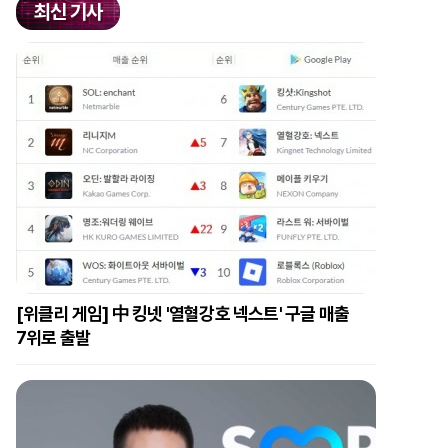
최신 기사
[위클리 게임] 中 킹넷 '열혈강호 넥스트' 구글 매출
7위로 출발