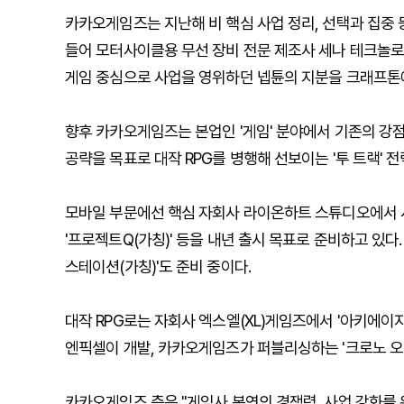
카카오게임즈는 지난해 비 핵심 사업 정리, 선택과 집중 
들어 모터사이클용 무선 장비 전문 제조사 세나 테크놀로
게임 중심으로 사업을 영위하던 넵튠의 지분을 크래프톤
향후 카카오게임즈는 본업인 '게임' 분야에서 기존의 강
공략을 목표로 대작 RPG를 병행해 선보이는 '투 트랙' 
모바일 부문에선 핵심 자회사 라이온하트 스튜디오에서 서브컬
'프로젝트Q(가칭)' 등을 내년 출시 목표로 준비하고 있다
스테이션(가칭)'도 준비 중이다.
대작 RPG로는 자회사 엑스엘(XL)게임즈에서 '아키에이지
엔픽셀이 개발, 카카오게임즈가 퍼블리싱하는 '크로노 오디
카카오게임즈 측은 "게임사 본연의 경쟁력, 사업 강화를 