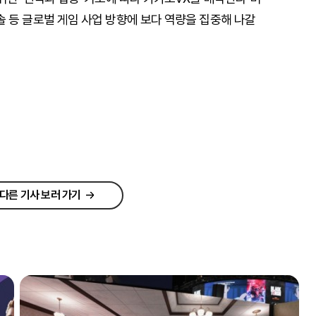
 등 글로벌 게임 사업 방향에 보다 역량을 집중해 나갈
다른 기사 보러 가기