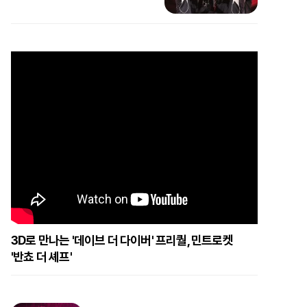
3D로 만나는 '데이브 더 다이버' 프리퀄, 민트로켓
'반쵸 더 셰프'