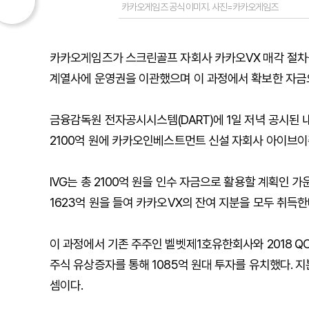
카카오게임즈 공식 이미지. 사진=카카오게임즈
카카오게임즈가 스크린골프 자회사 카카오VX 매각 절차를 
계열사에 운영권을 이관했으며 이 과정에서 확보한 자금으
금융감독원 전자공시시스템(DART)에 1일 저녁 공시된 
2100억 원에 카카오인베스트먼트 신설 자회사 아이브이쥐
IVG는 총 2100억 원을 인수 자금으로 활용할 계획인
1623억 원을 들여 카카오VX의 잔여 지분을 모두 취득한
이 과정에서 기존 주주인 벨벳제1호유한회사와 2018 Q
주식 유상증자를 통해 1085억 원대 투자를 유치했다. 지
셈이다.