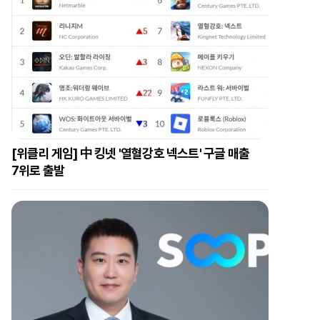
[위클리 게임] 中 킹넷 '열혈강호 넥스트' 구글 매출
7위로 출발