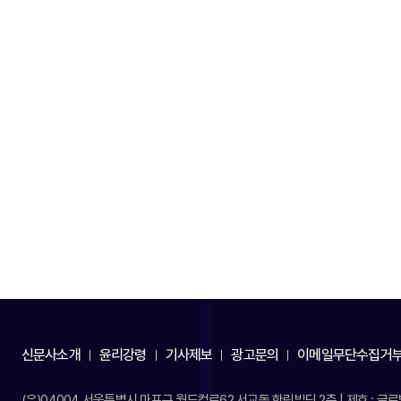
신문사소개
윤리강령
기사제보
광고문의
이메일무단수집거
(우)04004 서울특별시 마포구 월드컵로62 서교동 한림빌딩 2층 | 제호 : 글로벌