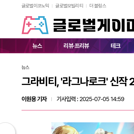
글로벌이코노믹
글로벌모빌리티
더 블링스
그라비티, '라그나로
뉴스
리뷰·프리뷰
테크
뉴스
그라비티, '라그나로크' 신작 
이원용 기자
기사입력 :
2025-07-05 14:59