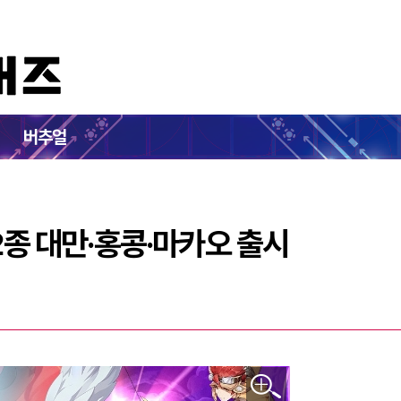
크' 신작 2종 대만·홍콩·마카오 출시
버추얼
2종 대만·홍콩·마카오 출시