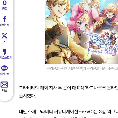
0
공유
페이스북
X
카오스토리
'선경전설 온라인: 낙원'(왼쪽)과 '선경전설: 서광'. 사진
카카오톡
그라비티의 해외 지사 두 곳이 대표작 '라그나로크 온라인'
메일
출시했다.
대만 소재 그라비티 커뮤니케이션즈(GVC)는 3일 '라그나