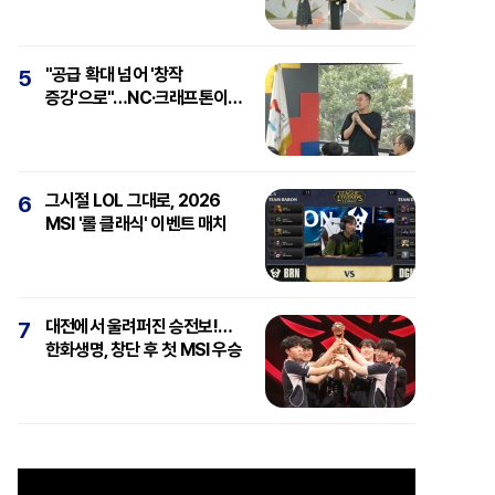
"공급 확대 넘어 '창작
5
증강'으로"…NC·크래프톤이
보는 'AI와 게임'
그시절 LOL 그대로, 2026
6
MSI '롤 클래식' 이벤트 매치
대전에서 울려퍼진 승전보!…
7
한화생명, 창단 후 첫 MSI 우승