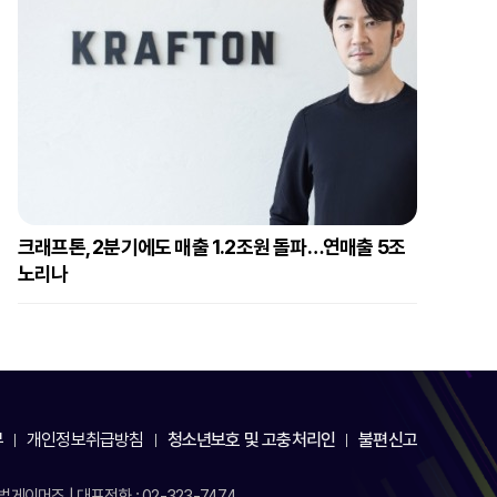
크래프톤, 2분기에도 매출 1.2조원 돌파…연매출 5조
노리나
부
개인정보취급방침
청소년보호 및 고충처리인
불편신고
게이머즈 | 대표전화 : 02-323-7474