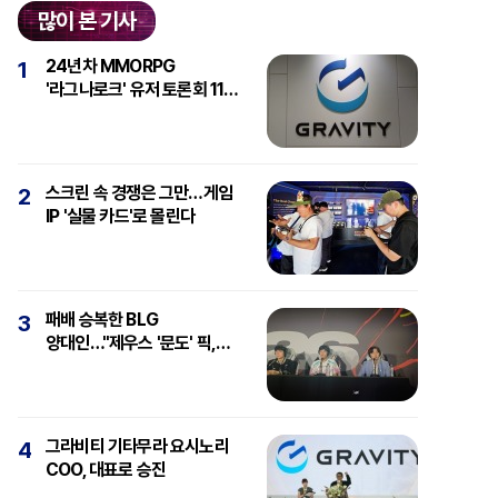
많이 본 기사
24년차 MMORPG
1
'라그나로크' 유저 토론회 11일
개최
스크린 속 경쟁은 그만…게임
2
IP '실물 카드'로 몰린다
패배 승복한 BLG
3
양대인…"제우스 '문도' 픽,
강심장에 감탄"
그라비티 기타무라 요시노리
4
COO, 대표로 승진