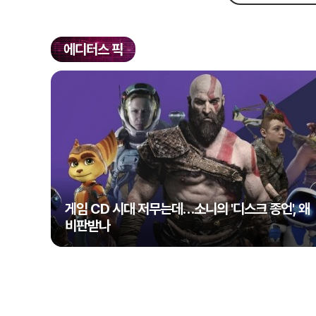
에디터스 픽
게임 CD 시대 저무는데…소니의 '디스크 종언', 왜
비판받나