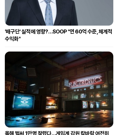
'배구단' 실적에 영향?…SOOP "연 60억 수준, 체계적
수익화"
올해 벌써 1만명 잘렸다…게임계 감원 칼바람 여전히