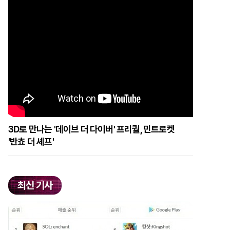
3D로 만나는 '데이브 더 다이버' 프리퀄, 민트로켓
'반쵸 더 셰프'
최신 기사