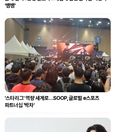
'쌩쌩'
'스타리그' 역량 세계로…SOOP, 글로벌 e스포츠
파트너십 '박차'