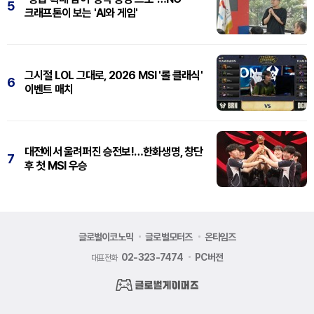
5
크래프톤이 보는 'AI와 게임'
그시절 LOL 그대로, 2026 MSI '롤 클래식'
6
이벤트 매치
대전에서 울려퍼진 승전보!…한화생명, 창단
7
후 첫 MSI 우승
글로벌이코노믹
글로벌모터즈
온타임즈
02-323-7474
PC버전
대표전화