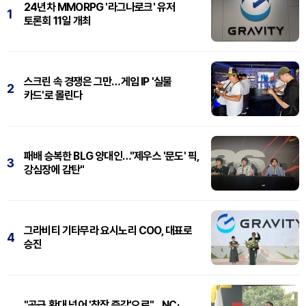
24년차 MMORPG '라그나로크' 유저
1
토론회 11일 개최
스크린 속 경쟁은 그만…게임 IP '실물
2
카드'로 몰린다
패배 승복한 BLG 양대인…"제우스 '문도' 픽,
3
강심장에 감탄"
그라비티 기타무라 요시노리 COO, 대표로
4
승진
"공급 확대 넘어 '창작 증강'으로"…NC·