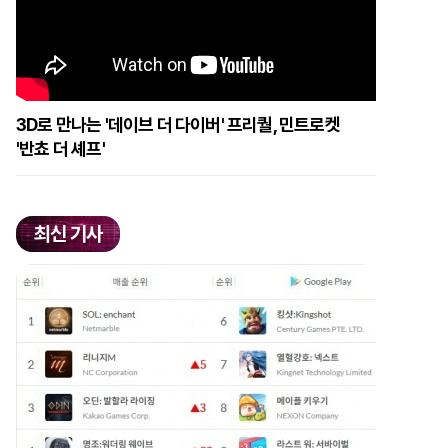
3D로 만나는 '데이브 더 다이버' 프리퀄, 민트로켓
'반쵸 더 셰프'
최신 기사