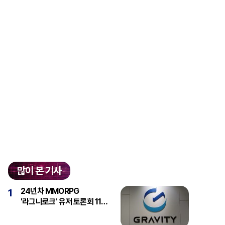
많이 본 기사
24년차 MMORPG
1
'라그나로크' 유저 토론회 11일
개최