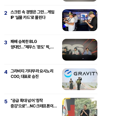
스크린 속 경쟁은 그만…게임
2
IP '실물 카드'로 몰린다
패배 승복한 BLG
3
양대인…"제우스 '문도' 픽,
강심장에 감탄"
그라비티 기타무라 요시노리
4
COO, 대표로 승진
"공급 확대 넘어 '창작
5
증강'으로"…NC·크래프톤이
보는 'AI와 게임'