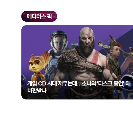
에디터스 픽
게임 CD 시대 저무는데…소니의 '디스크 종언', 왜
비판받나