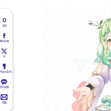
0
공유
페이스북
X
카오스토리
카카오톡
메일