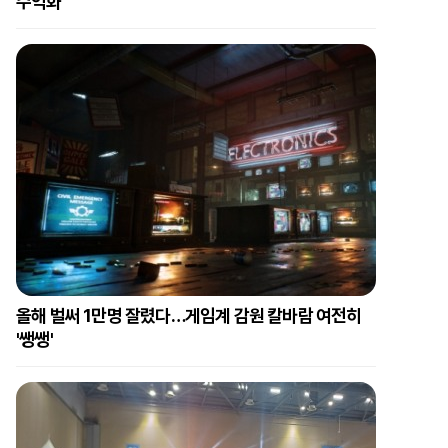
수익화"
올해 벌써 1만명 잘렸다…게임계 감원 칼바람 여전히
'쌩쌩'