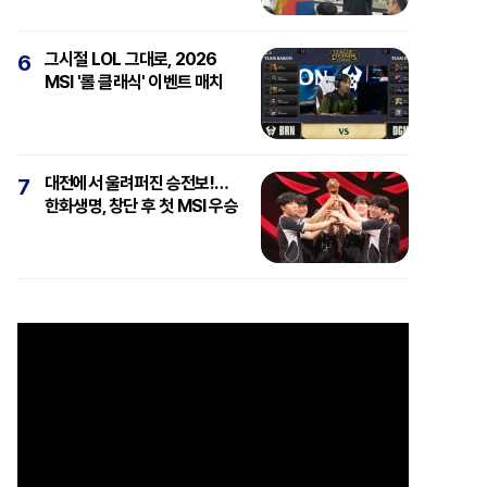
그시절 LOL 그대로, 2026
6
MSI '롤 클래식' 이벤트 매치
대전에서 울려퍼진 승전보!…
7
한화생명, 창단 후 첫 MSI 우승