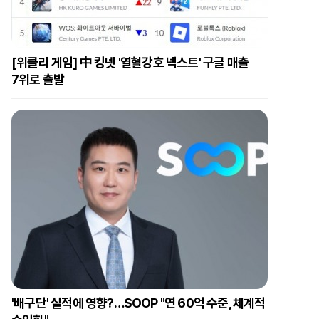
[위클리 게임] 中 킹넷 '열혈강호 넥스트' 구글 매출
7위로 출발
'배구단' 실적에 영향?…SOOP "연 60억 수준, 체계적