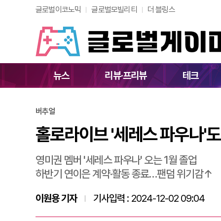
글로벌이코노믹
글로벌모빌리티
더 블링스
홀로라이브 '세레스 
뉴스
리뷰·프리뷰
테크
버추얼
홀로라이브 '세레스 파우나'도
영미권 멤버 '세레스 파우나' 오는 1월 졸업
하반기 연이은 계약·활동 종료…팬덤 위기감↑
이원용 기자
기사입력 :
2024-12-02 09:04