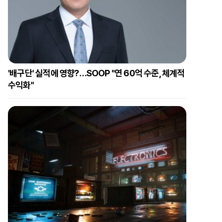
'배구단' 실적에 영향?…SOOP "연 60억 수준, 체계적
수익화"