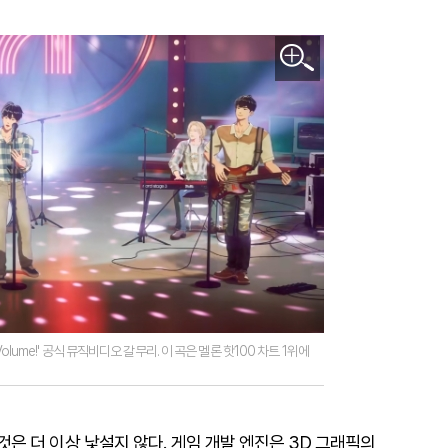
Volume!' 공식 뮤직비디오 갈무리. 이 곡은 멜론 핫100 차트 1위에
 더 이상 낯설지 않다. 게임 개발 엔진은 3D 그래픽의