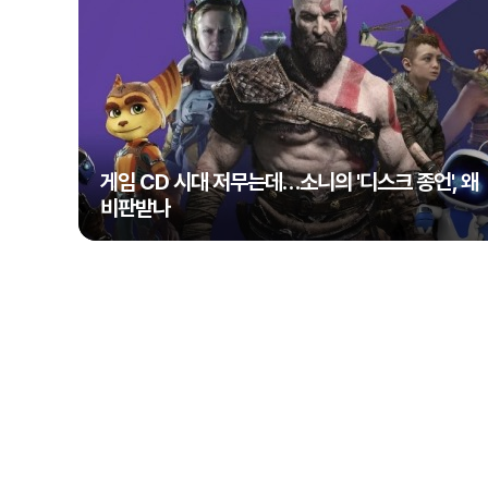
게임 CD 시대 저무는데…소니의 '디스크 종언', 왜
비판받나