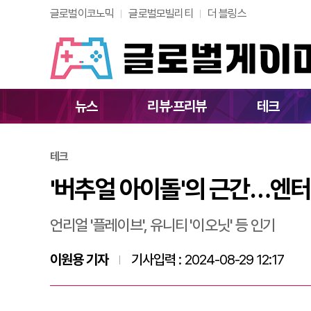
글로벌이코노믹
글로벌모빌리티
더 블링스
'버추얼 아이돌'의 
뉴스
리뷰·프리뷰
테크
테크
'버추얼 아이돌'의 근간…엔터
언리얼 '플레이브', 유니티 '이오닛' 등 인기
이원용 기자
기사입력 :
2024-08-29 12:17