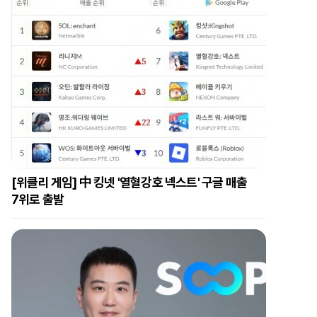
[위클리 게임] 中 킹넷 '열혈강호 넥스트' 구글 매출
7위로 출발