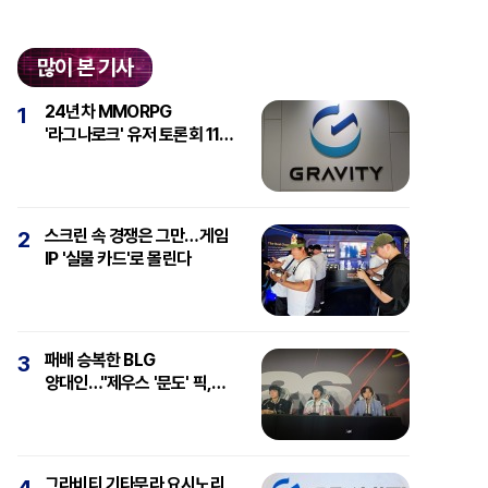
많이 본 기사
24년차 MMORPG
1
'라그나로크' 유저 토론회 11일
개최
스크린 속 경쟁은 그만…게임
2
IP '실물 카드'로 몰린다
패배 승복한 BLG
3
양대인…"제우스 '문도' 픽,
강심장에 감탄"
그라비티 기타무라 요시노리