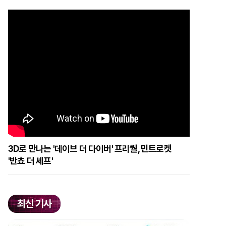
3D로 만나는 '데이브 더 다이버' 프리퀄, 민트로켓
'반쵸 더 셰프'
최신 기사