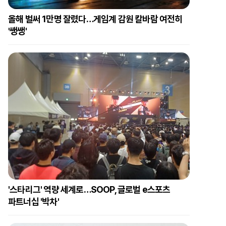
올해 벌써 1만명 잘렸다…게임계 감원 칼바람 여전히
'쌩쌩'
'스타리그' 역량 세계로…SOOP, 글로벌 e스포츠
파트너십 '박차'