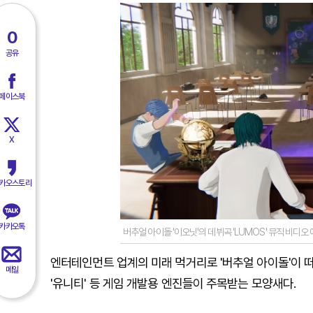
0
공유
페이스북
X
카오스토리
카카오톡
버추얼 아이돌 '이오닛'의 데뷔곡 'LUMOS' 뮤직 비디오
엔터테인먼트 업계의 미래 먹거리로 '버추얼 아이돌'이 떠
메일
'유니티' 등 게임 개발용 엔진들이 주목받는 모양새다.