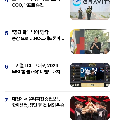
4
COO, 대표로 승진
"공급 확대 넘어 '창작
5
증강'으로"…NC·크래프톤이
보는 'AI와 게임'
그시절 LOL 그대로, 2026
6
MSI '롤 클래식' 이벤트 매치
대전에서 울려퍼진 승전보!…
7
한화생명, 창단 후 첫 MSI 우승