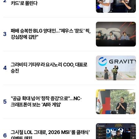
2
카드'로 몰린다
패배 승복한 BLG 양대인…"제우스 '문도' 픽,
3
강심장에 감탄"
그라비티 기타무라 요시노리 COO, 대표로
4
승진
"공급 확대 넘어 '창작 증강'으로"…NC·
5
크래프톤이 보는 'AI와 게임'
그시절 LOL 그대로, 2026 MSI '롤 클래식'
6
이벤트 매치