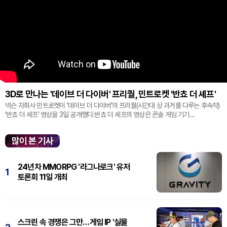
3D로 만나는 '데이브 더 다이버' 프리퀄, 민트로켓 '반쵸 더 셰프'
넥슨 자회사 민트로켓이 '데이브 더 다이버'의 프리퀄(시간대 상 과거를 다루는 후속작)
'반쵸 더 셰프' 영상을 3일 공개했다.반쵸 더 셰프의 영상은 콘솔 게임 기기
'플레이스테이션' 신작 쇼케이스 '스테이트 오브 플레이' 중 최초로 공...
많이 본 기사
24년차 MMORPG '라그나로크' 유저
1
토론회 11일 개최
스크린 속 경쟁은 그만…게임 IP '실물