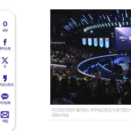
0
공유
페이스북
X
카오스토리
카카오톡
리그 오브 레전드 챔피언스 코리아(LCK) 공식 경기장인 서
유튜브 채널
메일