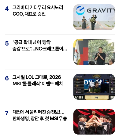
그라비티 기타무라 요시노리
4
COO, 대표로 승진
"공급 확대 넘어 '창작
5
증강'으로"…NC·크래프톤이
보는 'AI와 게임'
그시절 LOL 그대로, 2026
6
MSI '롤 클래식' 이벤트 매치
대전에서 울려퍼진 승전보!…
7
한화생명, 창단 후 첫 MSI 우승