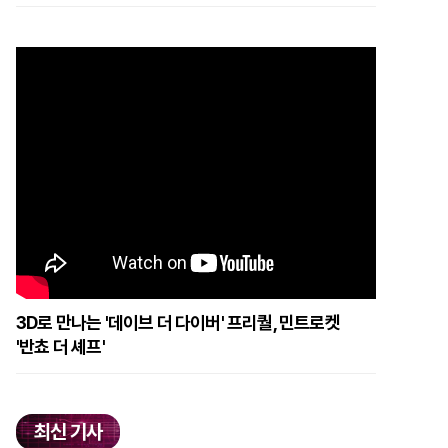
3D로 만나는 '데이브 더 다이버' 프리퀄, 민트로켓
'반쵸 더 셰프'
최신 기사