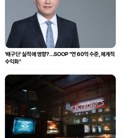
'배구단' 실적에 영향?…SOOP "연 60억 수준, 체계적
수익화"