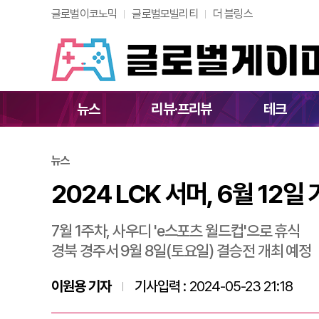
글로벌이코노믹
글로벌모빌리티
더 블링스
2024 LCK 서머,
뉴스
리뷰·프리뷰
테크
뉴스
2024 LCK 서머, 6월 12
7월 1주차, 사우디 'e스포츠 월드컵'으로 휴식
경북 경주서 9월 8일(토요일) 결승전 개최 예정
이원용 기자
기사입력 :
2024-05-23 21:18