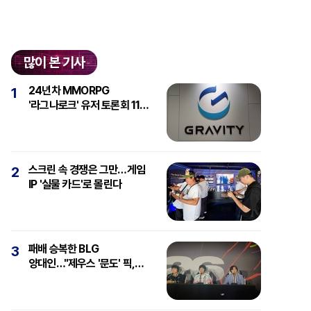
많이 본 기사
24년차 MMORPG
1
'라그나로크' 유저 토론회 11일
개최
스크린 속 경쟁은 그만…게임
2
IP '실물 카드'로 몰린다
패배 승복한 BLG
3
양대인…"제우스 '문도' 픽,
강심장에 감탄"