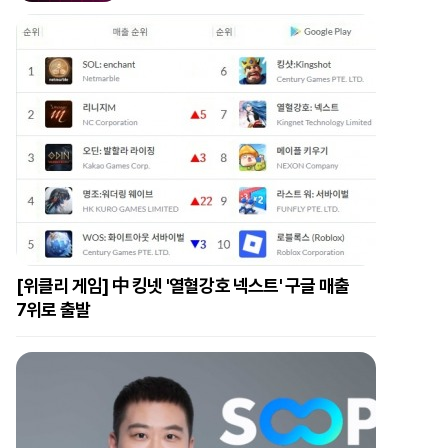
[위클리 게임] 中 킹넷 '열혈강호 넥스트' 구글 매출
7위로 출발