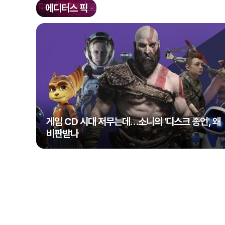
에디터스 픽
게임 CD 시대 저무는데…소니의 '디스크 종언', 왜
비판받나