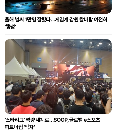
올해 벌써 1만명 잘렸다…게임계 감원 칼바람 여전히
'쌩쌩'
'스타리그' 역량 세계로…SOOP, 글로벌 e스포츠
파트너십 '박차'