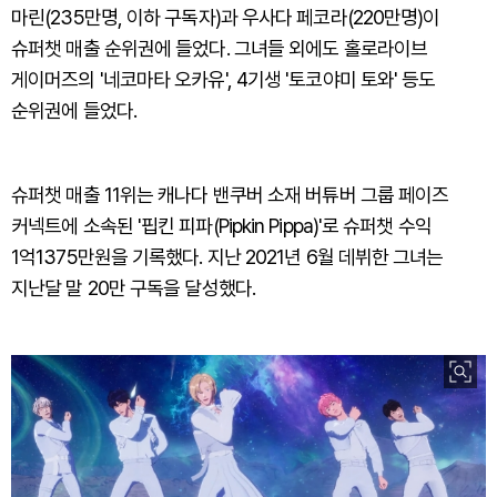
마린(235만명, 이하 구독자)과 우사다 페코라(220만명)이
슈퍼챗 매출 순위권에 들었다. 그녀들 외에도 홀로라이브
게이머즈의 '네코마타 오카유', 4기생 '토코야미 토와' 등도
순위권에 들었다.
슈퍼챗 매출 11위는 캐나다 밴쿠버 소재 버튜버 그룹 페이즈
커넥트에 소속된 '핍킨 피파(Pipkin Pippa)'로 슈퍼챗 수익
1억1375만원을 기록했다. 지난 2021년 6월 데뷔한 그녀는
지난달 말 20만 구독을 달성했다.