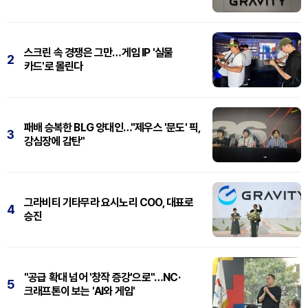
스크린 속 경쟁은 그만…게임 IP '실물
2
카드'로 몰린다
패배 승복한 BLG 양대인…"제우스 '문도' 픽,
3
강심장에 감탄"
그라비티 기타무라 요시노리 COO, 대표로
4
승진
"공급 확대 넘어 '창작 증강'으로"…NC·
5
크래프톤이 보는 'AI와 게임'