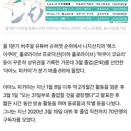
올 1분기 버추얼 유튜버 순위. 이미지는 '아마노 피카미'. 사진=VOMS, 표=이원용 기자
올 1분기 버추얼 유튜버 슈퍼챗 순위에서 니지산지의 '복스
아쿠마', 홀로라이브 프로덕션(이하 홀로라이브) '하쿠이 코요리'
등이 꾸준히 상위권을 기록한 가운데 3월 졸업(은퇴)를 선언한
'아마노 피카미'가 분기 매출 6위에 올랐다.
아마노 피카미는 지난 1월 8일 이후 약 2개월간 활동을 멈춘 후
3월 1일 "오는 31일부로 졸업할 것을 결정했다"고 발표한 후
짧은 시간 동안 방송 활동을 하며 동료들과 작별 등을 나눴다.
그녀는 지난 2020년 3월 19일 데뷔 후 졸업 직전까지 70만명의
구독자를 모았다.