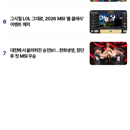
그시절 LOL 그대로, 2026 MSI '롤 클래식'
6
이벤트 매치
대전에서 울려퍼진 승전보!…한화생명, 창단
7
후 첫 MSI 우승