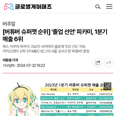
버추얼
[버튜버 슈퍼챗 순위] '졸업 선언' 피카미, 1분기
매출 6위
복스 아쿠마·하쿠이 코요리·사카마타 클로에 '3강 구도' 지속
카카오엔터 산하 3Y·MBC·빙그레·서울 강서구청 '버튜버' 론칭
이원용 기자
기사입력 : 2024-07-22 16:22