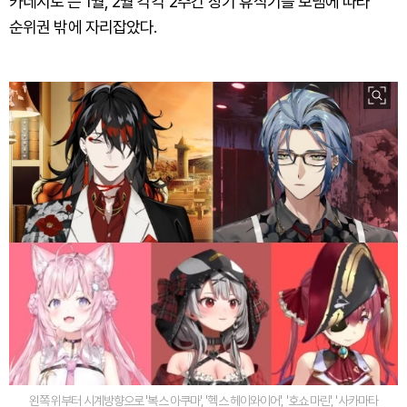
카네시로'는 1월, 2월 각각 2주간 장기 휴식기를 보냄에 따라
순위권 밖에 자리잡았다.
왼쪽 위부터 시계방향으로 '복스 아쿠마', '헥스 헤이와이어', '호쇼 마린', '사카마타